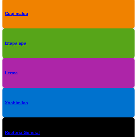
Cuajimalpa
Iztapalapa
Lerma
Xochimilco
Rectoría General