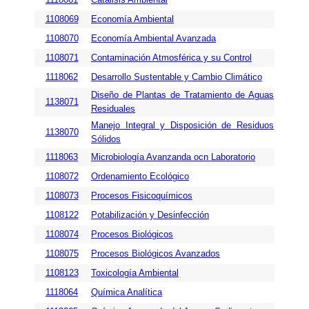
1108069
Economía Ambiental
1108070
Economía Ambiental Avanzada
1108071
Contaminación Atmosférica y su Control
1118062
Desarrollo Sustentable y Cambio Climático
Diseño de Plantas de Tratamiento de Aguas
1138071
Residuales
Manejo Integral y Disposición de Residuos
1138070
Sólidos
1118063
Microbiología Avanzanda ocn Laboratorio
1108072
Ordenamiento Ecológico
1108073
Procesos Fisicoquímicos
1108122
Potabilización y Desinfección
1108074
Procesos Biológicos
1108075
Procesos Biológicos Avanzados
1108123
Toxicología Ambiental
1118064
Química Analítica