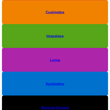
Cuajimalpa
Iztapalapa
Lerma
Xochimilco
Rectoría General