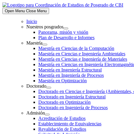
Skip
to
Open Menu
Close Menu
content
Inicio
Nuestros posgrados
Show
Panorama, misión y visión
sub
Plan de Desarrollo e Informes
menu
Maestría
Show
Maestría en Ciencias de la Computación
sub
Maestría en Ciencias e Ingeniería Ambientales
menu
Maestría en Ciencias e Ingeniería de Materiales
Maestría en Ciencias en Ingeniería Electromagnéti
Maestría en Ingeniería Estructural
Maestría en Ingeniería de Procesos
Maestría en Optimización
Doctorado
Show
Doctorado en Ciencias e Ingeniería (Ambientales, 
sub
Doctorado en Ingeniería Estructural
menu
Doctorado en Optimización
Doctorado en Ingeniería de Procesos
Admisión
Show
Acreditación de Estudios
sub
Establecimiento de Equivalencias
menu
Revalidación de Estudios