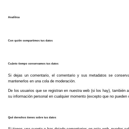
Analítica
Con quién compartimos tus datos
Cuánto tiempo conservamos tus datos
Si dejas un comentario, el comentario y sus metadatos se conserv
mantenerlos en una cola de moderación.
De los usuarios que se registran en nuestra web (si los hay), también 
su información personal en cualquier momento (excepto que no pueden c
Qué derechos tienes sobre tus datos
Si tienes una cuenta o has dejado comentarios en esta web, puedes soli