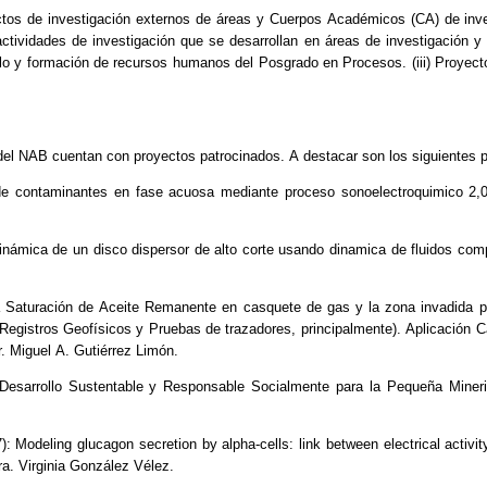
ectos de investigación externos de áreas y Cuerpos Académicos (CA) de inve
tividades de investigación que se desarrollan en áreas de investigación 
llo y formación de recursos humanos del Posgrado en Procesos. (iii) Proyect
s del NAB cuentan con proyectos patrocinados. A destacar son los siguientes 
ontaminantes en fase acuosa mediante proceso sonoelectroquimico 2,000
mica de un disco dispersor de alto corte usando dinamica de fluidos com
uración de Aceite Remanente en casquete de gas y la zona invadida por
 Registros Geofísicos y Pruebas de trazadores, principalmente). Aplicación 
. Miguel A. Gutiérrez Limón.
arrollo Sustentable y Responsable Socialmente para la Pequeña Mineria
deling glucagon secretion by alpha-cells: link between electrical activit
ra. Virginia González Vélez.