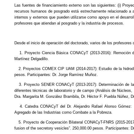
Las fuentes de financiamiento externo son las siguientes: (i) Proy
recursos humanos de posgrado está estrechamente relacionado a ac
internos y externos que pueden utilizarse como apoyo en el desarro
profesores que atiendan al posgrado y la industria de procesos.
Desde el inicio de operación del doctorado, varios de los profesore
1. Proyecto Ciencia Básica CONACyT (2013-2016): Remoción de c
Martínez Delgadillo.
2. Proyectos COMEX CIP UAM (2014-2017): Estudio de la hidrodiná
pesos. Participantes: Dr. Jorge Ramírez Muñoz.
3. Proyecto SENER CONACyT (2013-2017): Determinación de la Sat
diferentes técnicas de laboratorio y de campo (Análisis de Núcleos,
Dra. Margarita M. González Brambila, Dr. Héctor F. Puebla Núñez, Dr
4. Catedra CONACyT del Dr. Alejandro Rafael Alonso Gómez: Des
Agregado de las Industrias como Combate a la Pobreza.
5. Proyecto de Cooperación Bilateral CONACyT-FNRS (2015-2017): Mo
fusion of the secretory vesicles”. 250,000.00 pesos. Participantes: D