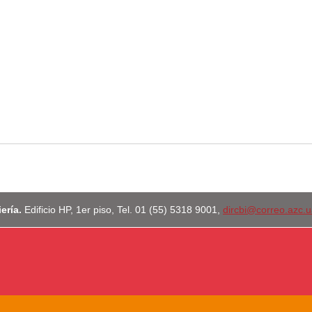
iería.
Edificio HP, 1er piso, Tel. 01 (55) 5318 9001,
dircbi@correo.azc.