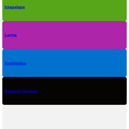
Iztapalapa
Lerma
Xochimilco
Rectoría General