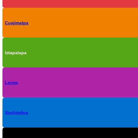
Cuajimalpa
Iztapalapa
Lerma
Xochimilco