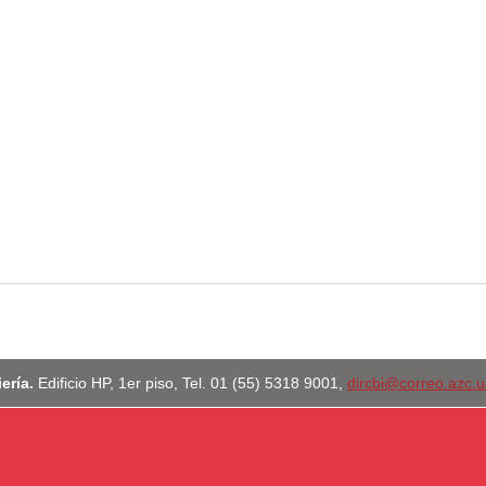
iería.
Edificio HP, 1er piso, Tel. 01 (55) 5318 9001,
dircbi@correo.azc.