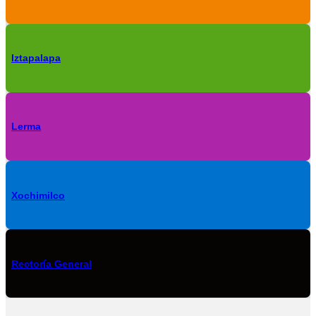
Iztapalapa
Lerma
Xochimilco
Rectoría General