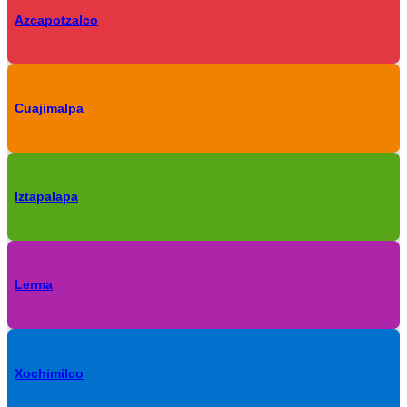
Azcapotzalco
Cuajimalpa
Iztapalapa
Lerma
Xochimilco