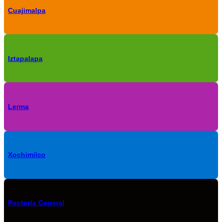
Cuajimalpa
Iztapalapa
Lerma
Xochimilco
Rectoría General