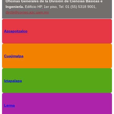
Oficinas Generales de la División de Ciencias Básicas e
Ingeniería.
Edificio HP, 1er piso, Tel. 01 (55) 5318 9001,
dircbi@correo.azc.uam.mx
Azcapotzalco
Cuajimalpa
Iztapalapa
Lerma