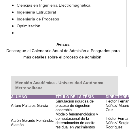
Ciencias en Ingeniería Electromagnética
Ingeniería Estructural
Ingeniería de Procesos
Optimización
Avisos
Descargue el Calendario Anual de Admisión a Posgrados para
más detalles sobre el proceso de admisión.
Mención Académica - Universidad Autónoma
Metropolitana
ALUMNO
TÍTULO DE LA TÉSIS
DIRECTORE
Simulación rigurosa del
Héctor Ferna
Arturo Pallares García
proceso de digestión
Núñez/ Mauri
anaerobia.
Cruz
Modelo fenomenológico y
computacional de la
Héctor Ferna
Aarón Gerardo Fernández
determinación de aceite
Núñez/ Sergi
Alarcón
residual en yacimientos
Rodríguez