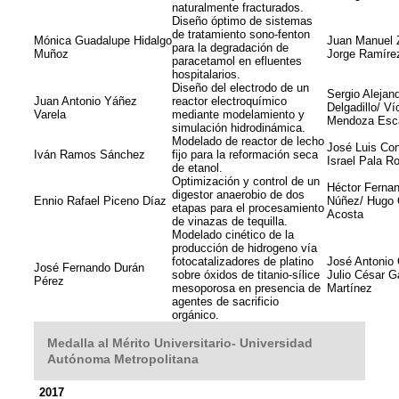
naturalmente fracturados.
Diseño óptimo de sistemas
de tratamiento sono-fenton
Mónica Guadalupe Hidalgo
Juan Manuel 
para la degradación de
Muñoz
Jorge Ramíre
paracetamol en efluentes
hospitalarios.
Diseño del electrodo de un
Sergio Alejan
Juan Antonio Yáñez
reactor electroquímico
Delgadillo/ Ví
Varela
mediante modelamiento y
Mendoza Esca
simulación hidrodinámica.
Modelado de reactor de lecho
José Luis Con
Iván Ramos Sánchez
fijo para la reformación seca
Israel Pala R
de etanol.
Optimización y control de un
Héctor Ferna
digestor anaerobio de dos
Ennio Rafael Piceno Díaz
Núñez/ Hugo
etapas para el procesamiento
Acosta
de vinazas de tequilla.
Modelado cinético de la
producción de hidrogeno vía
fotocatalizadores de platino
José Antonio 
José Fernando Durán
sobre óxidos de titanio-sílice
Julio César G
Pérez
mesoporosa en presencia de
Martínez
agentes de sacrificio
orgánico.
Medalla al Mérito Universitario- Universidad
Autónoma Metropolitana
2017