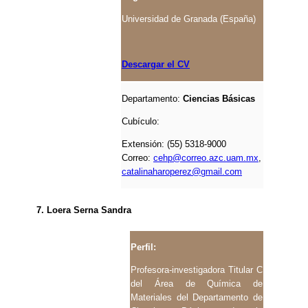
Universidad de Granada (España)
Descargar el CV
Departamento:
Ciencias Básicas
Cubículo:
Extensión: (55) 5318-9000
Correo:
cehp@correo.azc.uam.mx
,
catalinaharoperez@gmail.com
7. Loera Serna Sandra
Perfil:
Profesora-investigadora Titular C
del Área de Química de
Materiales del Departamento de