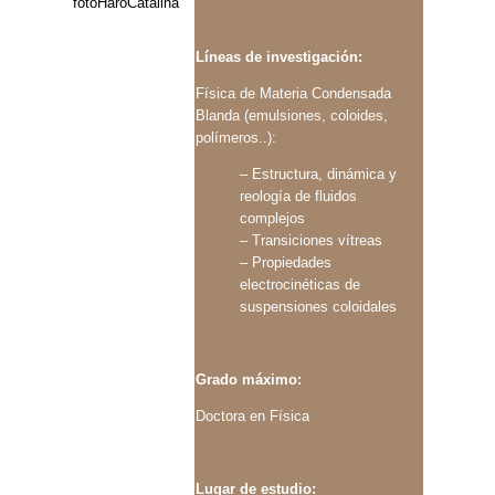
Líneas de investigación:
Física de Materia Condensada
Blanda (emulsiones, coloides,
polímeros..):
– Estructura, dinámica y
reología de fluidos
complejos
– Transiciones vítreas
– Propiedades
electrocinéticas de
suspensiones coloidales
Grado máximo:
Doctora en Física
Lugar de estudio: