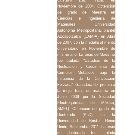
Gustavo Baz Prada, en
Noviembre de 2004. Obtención
del grado de Maestra en
Ciencias e Ingeniería de
Materiales, Universidad
Autónoma Metropolitana, plantel
Azcapotzalco (UAM-A) en Abril
de 2007, con la medalla al mérito
universitario en Noviembre de
mismo año. La tesis de Maestría
fue titulada “Estudios de la
Nucleación y Crecimiento de
Cúmulos Metálicos bajo la
Influencia de la Convección
Forzada”. Ganadora del premio a
la mejor tesis de maestría en
Junio 2008 por la Sociedad
Electroquímica de México,
SMEQ. Obtención del grado de
Doctorado (PhD) en la
Universidad de Bristol, Reino
Unido, Septiembre 2011. La tesis
de doctorado fue titulada