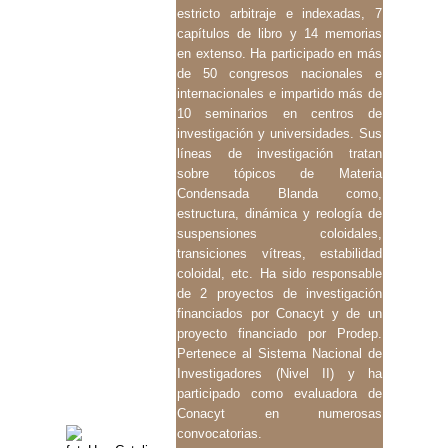
estricto arbitraje e indexadas, 7
capítulos de libro y 14 memorias
en extenso. Ha participado en más
de 50 congresos nacionales e
internacionales e impartido más de
10 seminarios en centros de
investigación y universidades. Sus
líneas de investigación tratan
sobre tópicos de Materia
Condensada Blanda como,
estructura, dinámica y reología de
suspensiones coloidales,
transiciones vítreas, estabilidad
coloidal, etc. Ha sido responsable
de 2 proyectos de investigación
financiados por Conacyt y de un
proyecto financiado por Prodep.
Pertenece al Sistema Nacional de
Investigadores (Nivel II) y ha
participado como evaluadora de
Conacyt en numerosas
convocatorias.