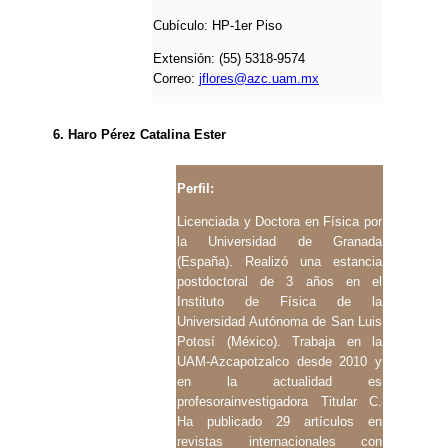
Cubículo: HP-1er Piso
Extensión: (55) 5318-9574
Correo:
jflores@azc.uam.mx
6. Haro Pérez Catalina Ester
Perfil:
Licenciada y Doctora en Física por
la Universidad de Granada
(España). Realizó una estancia
postdoctoral de 3 años en el
Instituto de Física de la
Universidad Autónoma de San Luis
Potosí (México). Trabaja en la
UAM-Azcapotzalco desde 2010 y
en la actualidad es
profesorainvestigadora Titular C.
Ha publicado 29 artículos en
revistas internacionales con