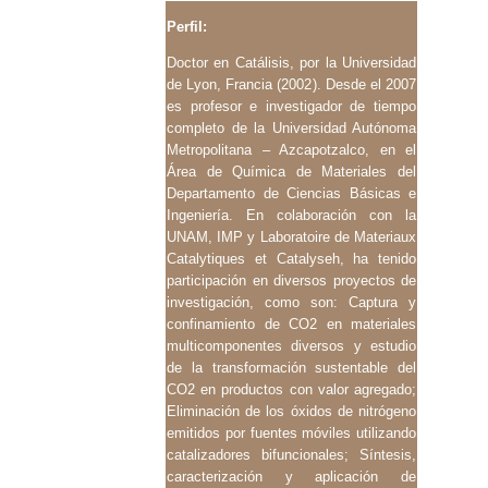
Perfil:
Doctor en Catálisis, por la Universidad
de Lyon, Francia (2002). Desde el 2007
es profesor e
investigador de tiempo
completo de la Universidad Autónoma
Metropolitana – Azcapotzalco, en el
Área de Química de Materiales del
Departamento de Ciencias Básicas e
Ingeniería. En colaboración
con la
UNAM, IMP y Laboratoire de Materiaux
Catalytiques et Catalyseh, ha tenido
participación en
diversos proyectos de
investigación, como son: Captura y
confinamiento de CO2 en materiales
multicomponentes diversos y estudio
de la transformación sustentable del
CO2 en productos con
valor agregado;
Eliminación de los óxidos de nitrógeno
emitidos por fuentes móviles utilizando
catalizadores bifuncionales; Síntesis,
caracterización y aplicación de