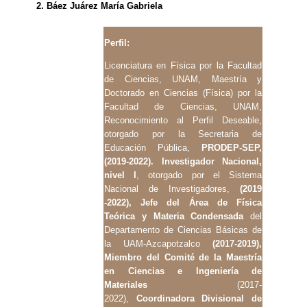
2. Báez Juárez María Gabriela
Perfil:
Licenciatura en Física por la Facultad
de Ciencias, UNAM, Maestría y
Doctorado en Ciencias (Física) por la
Facultad de Ciencias, UNAM,
Reconocimiento al Perfil Deseable,
otorgado por la Secretaria de
Educación Pública,
PRODEP-SEP,
(2019-2022). Investigador Nacional,
nivel I
, otorgado por el Sistema
Nacional de Investigadores,
(2019
-2022), Jefe del Área de Física
Teórica y Materia Condensada
del
Departamento de Ciencias Básicas de
la UAM-Azcapotzalco
(2017-2019),
Miembro del Comité de la Maestría
en Ciencias e Ingeniería de
Materiales
(2017-
2022),
Coordinadora Divisional de