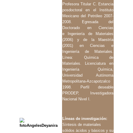
Profesora Titular C. Estancia
posdoctoral en el Instituto
Mexicano del Petróleo 2007-
2008. Egresada del
Doctorado en Ciencias
e Ingeniería de Materiales
(2006) y de la Maestría
(2001) en Ciencias e
Ingeniería de Materiales.
Línea: Química de
Materiales. Licenciatura en
Ingeniería Química,
Universidad Autónoma
Metropolitana-Azcapotzalco
1998. Perfil deseable
PRODEP, Investigadora
Nacional Nivel I.
Líneas de investigación:
Síntesis de materiales
sólidos ácidos y básicos y su