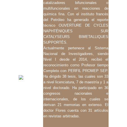
catalizadores bifuncionales o
multifuncionales en reacciones de
química fina. Con el instituto francés
del Petróleo ha generado el
reporte
técnico OUVERTURE DE CYCLES
NAPHTÉNIQUES SUR
CATALYSEURS BIMETALLIQUES
SUPPORTÉS.
Actualmente pertenece al Sistema
Nacional de Investigadores, siendo
Nivel I desde el 2014, recibió
el
reconocimiento como Profesor tiempo
Completo con PERFIL PROMEP SEP.
Ha dirigido 38 tesis, las
cuales son 33
a nivel licenciatura, 7 de maestría y 1 a
nivel doctorado. Ha participado en 36
congresos
nacionales e
internacionales, de los cuales se
derivan 21 memorias en extenso. El
doctor Flores
cuenta con 31 artículos
en revistas arbitradas.