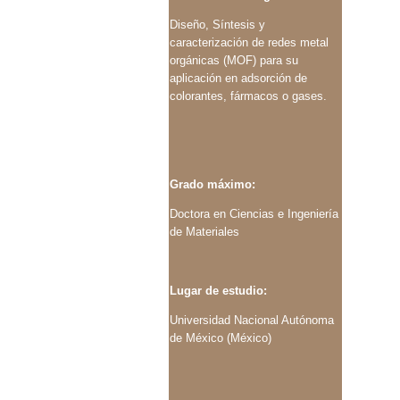
Diseño, Síntesis y
caracterización de redes metal
orgánicas (MOF) para su
aplicación en adsorción de
colorantes, fármacos o gases.
Grado máximo:
Doctora en Ciencias e Ingeniería
de Materiales
Lugar de estudio:
Universidad Nacional Autónoma
de México (México)