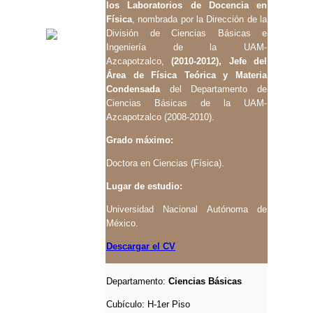
los Laboratorios de Docencia en
Física
, nombrada por la Dirección de la
División de Ciencias Básicas e
Ingeniería de la UAM-
Azcapotzalco,
(2010-2012), Jefe del
Área de Física Teórica y Materia
Condensada
del Departamento de
Ciencias Básicas de la UAM-
Azcapotzalco (2008-2010).
Grado máximo:
Doctora en Ciencias (Física).
Lugar de estudio:
Universidad Nacional Autónoma de
México.
Descargar el CV
Departamento:
Ciencias Básicas
Cubículo:
H-1er Piso