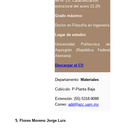
de Al- Zn. Caracterización
estructural del acero 21-2N.
Grado máximo:
Doctor en Filosofía en Ingeniería
Lugar de estudio:
Universidad Polítecnica de
Aquisgrán (República Federal
Alemana)
Descargar el CV
Departamento:
Materiales
Cubículo: P-Planta Baja
Extensión: (55) 5318-9088
Correo:
add@azc.uam.mx
5. Flores Moreno Jorge Luis