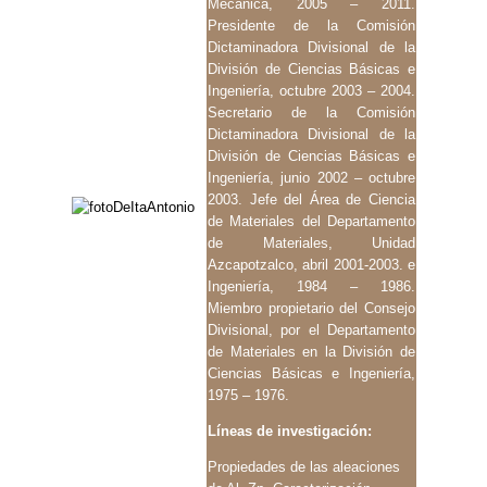
Mecánica, 2005 – 2011.
Presidente de la Comisión
Dictaminadora Divisional de la
División de Ciencias Básicas e
Ingeniería, octubre 2003 – 2004.
Secretario de la Comisión
Dictaminadora Divisional de la
División de Ciencias Básicas e
Ingeniería, junio 2002 – octubre
2003. Jefe del Área de Ciencia
de Materiales del Departamento
de Materiales, Unidad
Azcapotzalco, abril 2001-2003. e
Ingeniería, 1984 – 1986.
Miembro propietario del Consejo
Divisional, por el Departamento
de Materiales en la División de
Ciencias Básicas e Ingeniería,
1975 – 1976.
Líneas de investigación:
Propiedades de las aleaciones