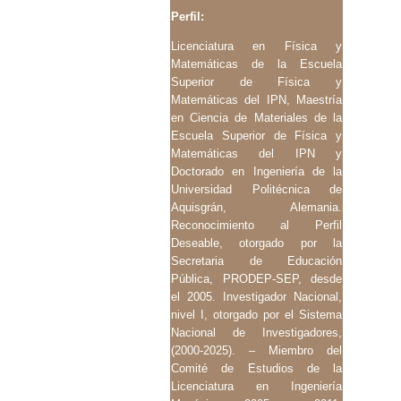
Perfil:
Licenciatura en Física y
Matemáticas de la Escuela
Superior de Física y
Matemáticas del IPN, Maestría
en Ciencia de Materiales de la
Escuela Superior de Física y
Matemáticas del IPN y
Doctorado en Ingeniería de la
Universidad Politécnica de
Aquisgrán, Alemania.
Reconocimiento al Perfil
Deseable, otorgado por la
Secretaria de Educación
Pública, PRODEP-SEP, desde
el 2005. Investigador Nacional,
nivel I, otorgado por el Sistema
Nacional de Investigadores,
(2000-2025). – Miembro del
Comité de Estudios de la
Licenciatura en Ingeniería