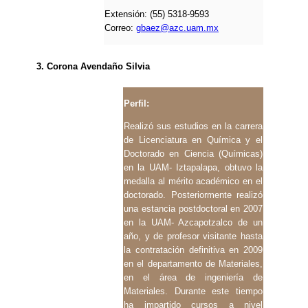
Extensión: (55) 5318-9593
Correo:
gbaez@azc.uam.mx
3. Corona Avendaño Silvia
Perfil:
Realizó sus estudios en la carrera
de Licenciatura en Química y el
Doctorado en Ciencia (Químicas)
en la UAM- Iztapalapa, obtuvo la
medalla al mérito académico en el
doctorado. Posteriormente realizó
una estancia postdoctoral en 2007
en la UAM- Azcapotzalco de un
año, y de profesor visitante hasta
la contratación definitiva en 2009
en el departamento de Materiales,
en el área de ingeniería de
Materiales. Durante este tiempo
ha impartido cursos a nivel