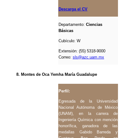
Descarga el CV
Departamento:
Ciencias
Básicas
Cubículo: W
Extensión: (55) 5318-9000
Correo:
sls@azc.uam.mx
8. Montes de Oca Yemha María Guadalupe
Perfil:
Egresada de la Universidad
Nacional Autónoma de México
(UNAM), en la carrera de
Ingeniería Química con mención
honorífica, ganadora de las
medallas Gabido Barreda y