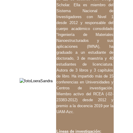
Scholar. Ella es miembro del
Sistema Nacional de
Investigadores con Nivel 1
desde 2012 y responsable del
cuerpo académico consolidado
“Ingeniería de Materiales
Nanoestructurados y sus
aplicaciones (IMNA), ha
graduado a un estudiante de
doctorado, 3 de maestría y 40
estudiantes de licenciatura.
Autora de 3 libros y 3 capítulos
de libro. Ha impartido más de 15
conferencias en Universidades y
Centros de investigación.
Miembro activo del RCEA (-02-
23383-2012) desde 2012 y
premio a la docencia 2019 por la
UAM-Azc.
Líneas de investigación: