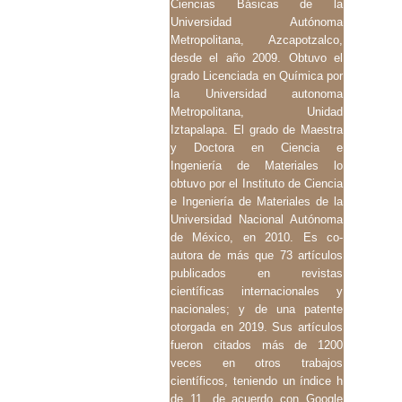
Ciencias Básicas de la
Universidad Autónoma
Metropolitana, Azcapotzalco,
desde el año 2009. Obtuvo el
grado Licenciada en Química por
la Universidad autonoma
Metropolitana, Unidad
Iztapalapa. El grado de Maestra
y Doctora en Ciencia e
Ingeniería de Materiales lo
obtuvo por el Instituto de Ciencia
e Ingeniería de Materiales de la
Universidad Nacional Autónoma
de México, en 2010. Es co-
autora de más que 73 artículos
publicados en revistas
científicas internacionales y
nacionales; y de una patente
otorgada en 2019. Sus artículos
fueron citados más de 1200
veces en otros trabajos
científicos, teniendo un índice h
de 11, de acuerdo con Google