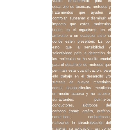
vuelto fundamental para el
desarrollo de técnicas, métodos y
tratamientos que ayuden a
controlar, subsanar o disminuir el
impacto que estas moléculas
tienen en el organismo, en el
ambiente o en cualquier sistema
donde estén presenten. Es por
esto, que la sensibilidad y
selectividad para la detección de
las moléculas se ha vuelto crucial
para el desarrollo de métodos que
permitan esta cuantificación, para
ello trabajo en el desarrollo y/o
síntesis de nuevos materiales
como: nanopartículas metálicas
en medio acuoso y no acuoso,
surfactantes, polímeros
conductores, alótropos del
carbono como: grafito, grafeno,
nanotubos, nanbamboos,
realizando la caracterización del
material, su aplicación, así como