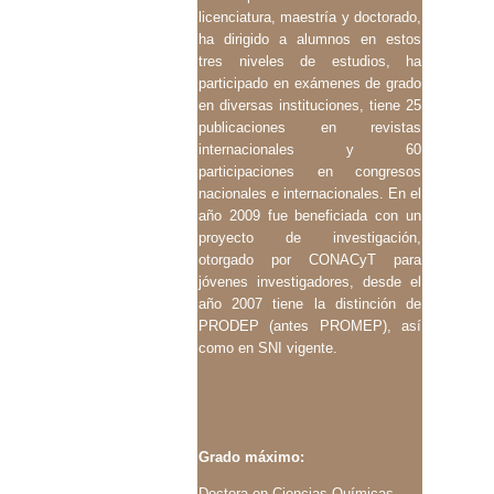
licenciatura, maestría y doctorado,
ha dirigido a alumnos en estos
tres niveles de estudios, ha
participado en exámenes de grado
en diversas instituciones, tiene 25
publicaciones en revistas
internacionales y 60
participaciones en congresos
nacionales e internacionales. En el
año 2009 fue beneficiada con un
proyecto de investigación,
otorgado por CONACyT para
jóvenes investigadores, desde el
año 2007 tiene la distinción de
PRODEP (antes PROMEP), así
como en SNI vigente.
Grado máximo:
Doctora en Ciencias Químicas