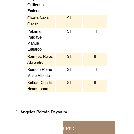
Guillermo
Enrique
Olvera Neria
SI
I
Oscar
Palomar
SI
III
Pardavé
Manuel
Eduardo
Ramírez Rojas
SI
II
Alejandro
Romero Romo
SI
III
Mario Alberto
Beltrán Conde
SI
II
Hiram Isaac
1. Ángeles Beltrán Deyanira
Perfil: