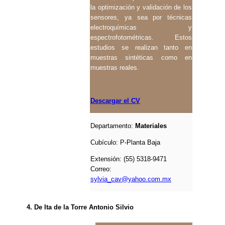
la optimización y validación de los
sensores, ya sea por técnicas
electroquímicas y
espectrofotométricas. Estos
estudios se realizan tanto en
muestras sintéticas como en
muestras reales.
Descargar el CV
Departamento:
Materiales
Cubículo: P-Planta Baja
Extensión: (55) 5318-9471
Correo:
sylvia_cav@yahoo.com.mx
4. De Ita de la Torre Antonio Silvio