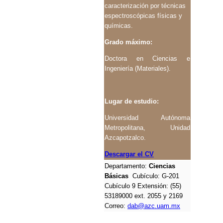
caracterización por técnicas
espectroscópicas físicas y
químicas.
Grado máximo:
Doctora en Ciencias e
Ingeniería (Materiales).
Lugar de estudio:
Universidad Autónoma
Metropolitana, Unidad
Azcapotzalco.
Descargar el CV
Departamento:
Ciencias
Básicas
Cubículo:
G-201
Cubículo 9
Extensión: (55)
53189000 ext. 2055 y 2169
Correo:
dab@azc.uam.mx