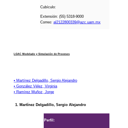
Cubículo:
Extensión: (55) 5318-9000
Correo:
al2122800339@azc.uam.mx
LGAC Modelado y Simulación de Procesos
• Martínez Delgadillo, Sergio Alejandro
• González Vélez, Virginia
• Ramírez Muñoz, Jorge
1. Martínez Delgadillo, Sergio Alejandro
Perfil: