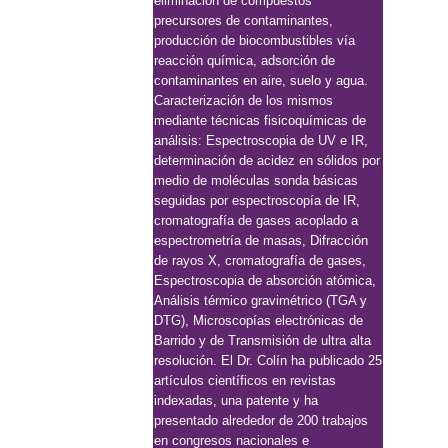
eliminación de compuestos
precursores de contaminantes,
producción de biocombustibles vía
reacción química, adsorción de
contaminantes en
aire, suelo y agua.
Caracterización de los mismos
mediante técnicas fisicoquímicas de
análisis: Espectroscopia de UV e IR,
determinación de acidez en sólidos por
medio de
moléculas sonda básicas
seguidas por espectroscopía de IR,
cromatografía de gases
acoplado a
espectrometría de masas, Difracción
de rayos X, cromatografía de gases,
Espectroscopia de absorción atómica,
Análisis térmico gravimétrico (TGA y
DTG),
Microscopías electrónicas de
Barrido y de Transmisión de ultra alta
resolución. El Dr.
Colín ha publicado 25
artículos científicos en revistas
indexadas, una patente y ha
presentado alrededor de 200 trabajos
en congresos nacionales e