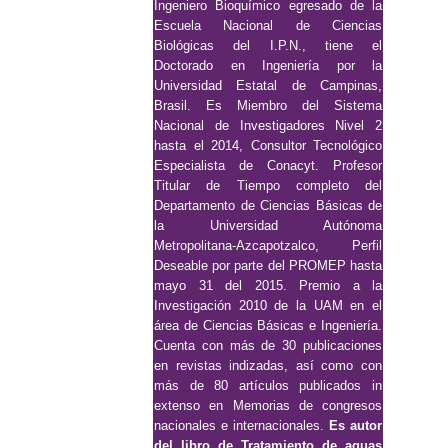
Ingeniero Bioquímico egresado de la
Escuela Nacional de Ciencias
Biológicas del I.P.N., tiene el
Doctorado en Ingeniería por la
Universidad Estatal de Campinas,
Brasil. Es Miembro del Sistema
Nacional de Investigadores Nivel 2
hasta el 2014, Consultor Tecnológico
Especialista de Conacyt. Profesor
Titular de Tiempo completo del
Departamento de Ciencias Básicas de
la Universidad Autónoma
Metropolitana-Azcapotzalco, Perfil
Deseable por parte del PROMEP hasta
mayo 31 del 2015. Premio a la
Investigación 2010 de la UAM en el
área de Ciencias Básicas e Ingeniería.
Cuenta con más de 30 publicaciones
en revistas indizadas, así como con
más de 80 artículos publicados in
extenso en Memorias de congresos
nacionales e internacionales.
Es autor
del libro de Tratamiento de aguas