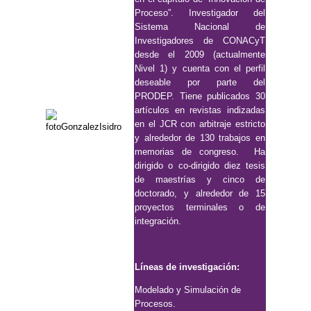
Proceso”. Investigador del
Sistema Nacional de
Investigadores de CONACyT
desde el 2009 (actualmente
Nivel 1) y cuenta con el perfil
deseable por parte del
PRODEP. Tiene publicados 30
artículos en revistas indizadas
en el JCR con arbitraje estricto
y alrededor de 130 trabajos en
memorias de congreso. Ha
dirigido o co-dirigido diez tesis
de maestrías y cinco de
doctorado, y alrededor de 15
proyectos terminales o de
integración.
Líneas de investigación:
Modelado y Simulación de
Procesos.