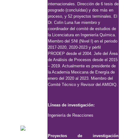
internacionales.
Dirección de 6 tesis de
posgrado (concluídas) y dos más en
proceso, y 52 proyectos
terminales. El
Dr. Colín Luna fue miembro y
coordinador del comité de estudios de
la
Licenciatura en Ingeniería Química.
Miembro del SNI (Nivel I) en el periodo
2017-
2020, 2020-2023 y pérfil
PRODEP desde el 2004. Jefe del Área
de Análisis de Procesos
desde el 2015
– 2019. Actualmente es presidente de
la Academia Mexicana de Energía
de
enero del 2020 al 2023. Miembro del
Comité Técnico y Revisor del AMIDIQ.
Líneas de investigación:
Ingeniería de Reacciones
Proyectos de investigación