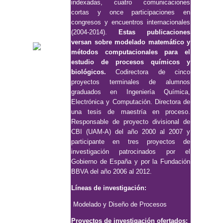
indexadas, cuatro comunicaciones
cortas y once participaciones en
congresos y encuentros internacionales
(2004-2014).
Estas publicaciones
versan sobre modelado matemático y
métodos computacionales para el
estudio de procesos químicos y
biológicos.
Codirectora de cinco
proyectos terminales de alumnos
graduados en Ingeniería Química,
Electrónica y Computación. Directora de
una tesis de maestría en proceso.
Responsable de proyecto divisional de
CBI (UAM-A) del año 2000 al 2007 y
participante en tres proyectos de
investigación patrocinados por el
Gobierno de España y por la Fundación
BBVA del año 2006 al 2012.
Líneas de investigación:
Modelado y Diseño de Procesos
Proyectos de investigación ofertados: