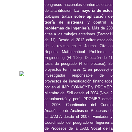
congresos nacionales e internacionales
de alta difusión.
La mayoría de estos
trabajos tratan sobre aplicación de
teoría de sistemas y control a
problemas de ingeniería
. Más de 250
citas a los trabajos anteriores (Factor H
de 11). Desde el 2012 editor asociado
de la revista en el Journal Citation
Reports Mathematical Problems in
Engineering (FI 1.38). Dirección de 11
tesis de posgrado (4 en proceso), 25
proyectos terminales (1 en proceso) e
investigador responsable de 6
proyectos de investigación financiados
por en el IMP, CONACYT y PROMEP.
Miembro del SNI desde el 2004 (Nivel 2
actualmente) y perfil PROMEP desde
el 2006. Coordinador del Cuerpo
Académico de Análisis de Procesos de
la UAM-A desde el 2007. Fundador y
Coordinador del posgrado en Ingeniería
de Procesos de la UAM.
Vocal de la