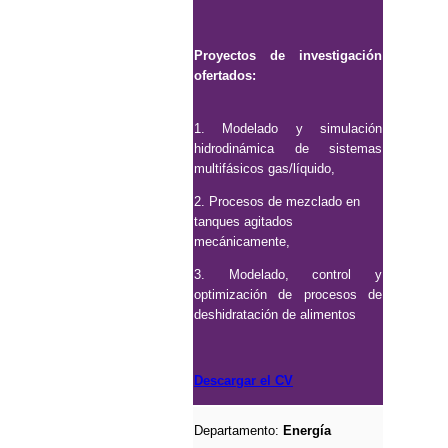
Proyectos de investigación
ofertados:
1. Modelado y simulación
hidrodinámica de sistemas
multifásicos gas/líquido,
2. Procesos de mezclado en
tanques agitados
mecánicamente,
3. Modelado, control y
optimización de procesos de
deshidratación de alimentos
Descargar el CV
Departamento:
Energía