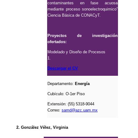
contaminantes en fase acuosa
mediante proceso sonoelectroquimico”
Ciencia Básica de CONACyT.
Proyectos de investigación
ofertados:
Modelado y Diseño de Procesos
1.
Descargar el CV
Departamento:
Energía
Cubículo:
O-1er Piso
Extensión: (55) 5318-9044
Correo:
samd@azc.uam.mx
2. González Vélez, Virginia