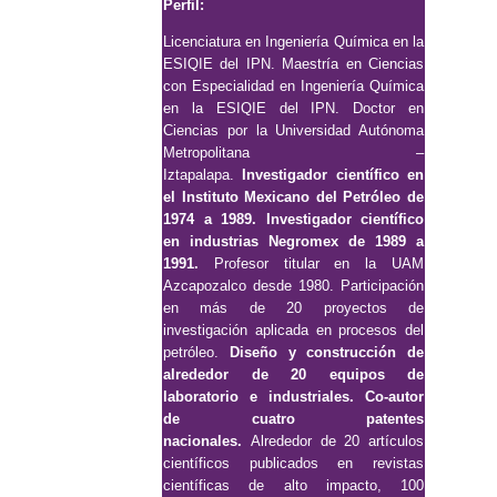
Perfil:
Licenciatura en Ingeniería Química en la
ESIQIE del IPN. Maestría en Ciencias
con Especialidad en Ingeniería Química
en la ESIQIE del IPN. Doctor en
Ciencias por la Universidad Autónoma
Metropolitana –
Iztapalapa.
Investigador científico en
el Instituto Mexicano del Petróleo de
1974 a 1989. Investigador científico
en industrias Negromex de 1989 a
1991.
Profesor titular en la UAM
Azcapozalco desde 1980. Participación
en más de 20 proyectos de
investigación aplicada en procesos del
petróleo.
Diseño y construcción de
alrededor de 20 equipos de
laboratorio e industriales. Co-autor
de cuatro patentes
nacionales.
Alrededor de 20 artículos
científicos publicados en revistas
científicas de alto impacto, 100