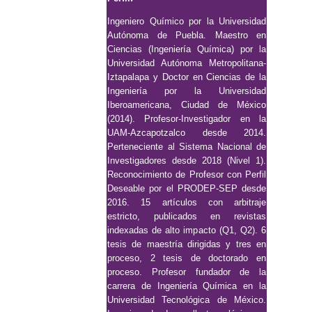
Ingeniero Químico por la Universidad
Autónoma de Puebla. Maestro en
Ciencias (Ingeniería Química) por la
Universidad Autónoma Metropolitana-
Iztapalapa y Doctor en Ciencias de la
Ingeniería por la Universidad
Iberoamericana, Ciudad de México
(2014). Profesor-Investigador en la
UAM-Azcapotzalco desde 2014.
Perteneciente al Sistema Nacional de
Investigadores desde 2018 (Nivel 1).
Reconocimiento de Profesor con Perfil
Deseable por el PRODEP-SEP desde
2016. 15 artículos con arbitraje
estricto, publicados en revistas
indexadas de alto impacto (Q1, Q2). 6
tesis de maestría dirigidas y tres en
proceso, 2 tesis de doctorado en
proceso. Profesor fundador de la
carrera de Ingeniería Química en la
Universidad Tecnológica de México.