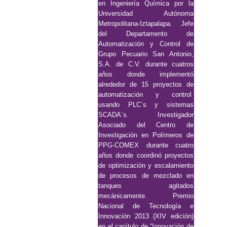
en Ingeniería Química por la
Universidad Autónoma
Metropolitana-Iztapalapa. Jefe
del Departamento de
Automatización y Control de
Grupo Pecuario San Antonio,
S.A. de C.V. durante cuatros
años donde implementó
alrededor de 15 proyectos de
automatización y control
usando PLC´s y sistemas
SCADA´s. Investigador
Asociado del Centro de
Investigación en Polímeros de
PPG-COMEX durante cuatro
años donde coordinó proyectos
de optimización y escalamiento
de procesos de mezclado en
tanques agitados
mecánicamente. Premio
Nacional de Tecnología e
Innovación 2013 (XIV edición)
en el capítulo de “Innovación de