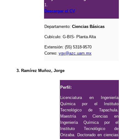
1.
Descargar el CV
Departamento:
Ciencias Básicas
Cubículo:
G-BIS- Planta Alta
Extensión: (55) 5318-9570
Correo:
vgv@azc.uam.mx
3. Ramírez Muñoz, Jorge
Perfil:
Licenciatura en Ingeniería
Química por el Instituto
Tecnológico de Tapachula.
Maestría en Ciencias en
Ingeniería Química por el
Instituto Tecnológico de
Orizaba. Doctorado en ciencias