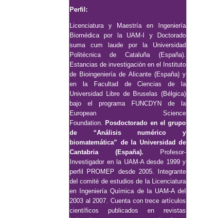
Perfil:
Licenciatura y Maestría en Ingeniería
Biomédica por la UAM-I y Doctorado
suma cum laude por la Universidad
Politécnica de Cataluña (España).
Estancias de investigación en el Instituto
de Bioingeniería de Alicante (España) y
en la Facultad de Ciencias de la
Universidad Libre de Bruselas (Bélgica)
bajo el programa FUNCDYN de la
European Science
Foundation.
Posdoctorado en el grupo
de “Análisis numérico y
biomatemática” de la Universidad de
Cantabria (España).
Profesor-
Investigador en la UAM-A desde 1999 y
perfil PROMEP desde 2005. Integrante
del comité de estudios de la Licenciatura
en Ingeniería Química de la UAM-A del
2003 al 2007. Cuenta con trece artículos
científicos publicados en revistas