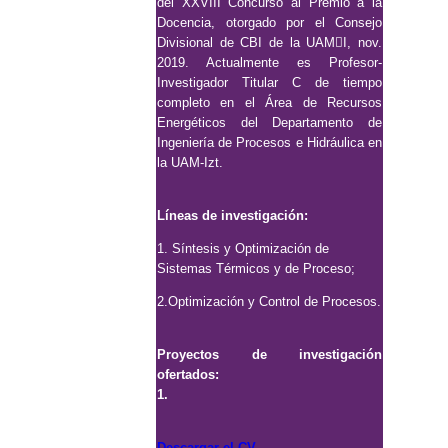
del XXVIII Concurso al Premio a la
Docencia, otorgado por el Consejo
Divisional de CBI de la UAMI, nov.
2019. Actualmente es Profesor-
Investigador Titular C de tiempo
completo en el Área de Recursos
Energéticos del Departamento de
Ingeniería de Procesos e Hidráulica en
la UAM-Izt.
Líneas de investigación:
1. Síntesis y Optimización de
Sistemas Térmicos y de Proceso;
2.Optimización y Control de Procesos.
Proyectos de investigación
ofertados:
1.
Descargar el CV