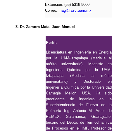
Extensión: (55) 5318-9000
Correo:
magl@azc.uam.mx
3. Dr. Zamora Mata, Juan Manuel
Perfil:
Licenciatura en Ingeniería en Energía
por la UAM-Iztapalapa (Medalla al
mérito universitario), Maestría en
Ingeniería Química por la UAM-
Iztapalapa (Medalla al mérito
universitario) y Doctorado en
Ingeniería Química por la Universidad
Carnegie Mellon, USA. Ha sido
practicante de ingeniero en la
Superintendencia de Fuerza de la
Refinería Ing. Antonio M. Amor de
PEMEX, Salamanca, Guanajuato,
becario del Depto. de Termodinámica
de Procesos en el IMP. Profesor de