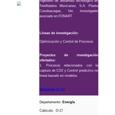
Ingeniero de desarrollo tecnológico en
Tereftalatos Mexicanos, S.A. Planta
Cosoleacaque, Ver. Investigador
asociado en FONART.
Líneas de investigación:
Optimización y Control de Procesos
Proyectos de investigación
ofertados:
1. Procesos relacionados con la
captura de CO2 y Control predictivo no
lineal basado en modelos
Descargar el CV
Departamento:
Energía
Cubículo:
O-17