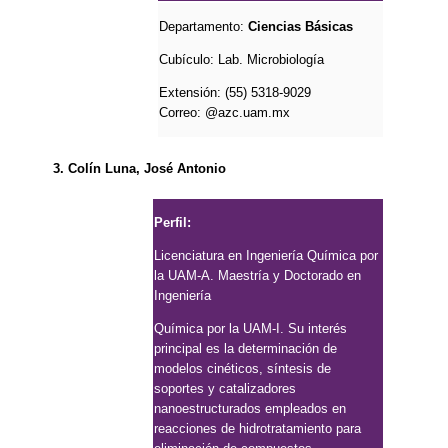
Departamento:
Ciencias Básicas
Cubículo:
Lab. Microbiología
Extensión: (55) 5318-9029
Correo:
@azc.uam.mx
3. Colín Luna, José Antonio
Perfil:
Licenciatura en Ingeniería Química por
la UAM-A. Maestría y Doctorado en
Ingeniería
Química por la UAM-I. Su interés
principal es la determinación de
modelos cinéticos,
síntesis de
soportes y catalizadores
nanoestructurados empleados en
reacciones de
hidrotratamiento para