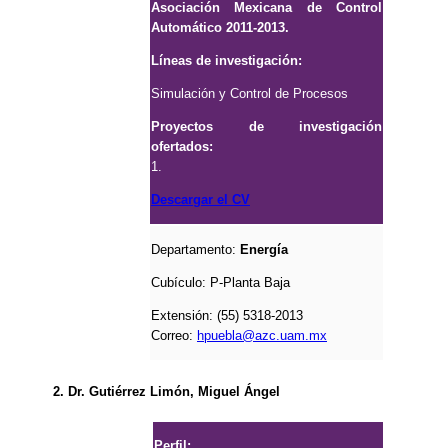
Asociación Mexicana de Control
Automático 2011-2013.
Líneas de investigación:
Simulación y Control de Procesos
Proyectos de investigación
ofertados:
1.
Descargar el CV
Departamento:
Energía
Cubículo:
P-Planta Baja
Extensión: (55) 5318-2013
Correo:
hpuebla@azc.uam.mx
2. Dr. Gutiérrez Limón, Miguel Ángel
Perfil: