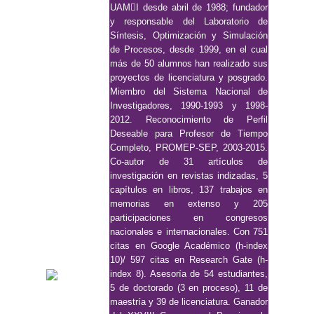
UAMI desde abril de 1988; fundador
y responsable del Laboratorio de
Síntesis, Optimización y Simulación
de Procesos, desde 1999, en el cual
más de 50 alumnos han realizado sus
proyectos de licenciatura y posgrado.
Miembro del Sistema Nacional de
Investigadores, 1990-1993 y 1998-
2012. Reconocimiento de Perfil
Deseable para Profesor de Tiempo
Completo, PROMEP-SEP, 2003-2015.
Co-autor de 31 artículos de
investigación en revistas indizadas, 5
capítulos en libros, 137 trabajos en
memorias en extenso y 205
participaciones en congresos
nacionales e internacionales. Con 751
citas en Google Académico (h-index
10)/ 597 citas en Research Gate (h-
index 8). Asesoría de 54 estudiantes,
5 de doctorado (3 en proceso), 11 de
maestría y 39 de licenciatura. Ganador