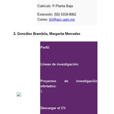
Cubículo:
P-Planta Baja
Extensión: (55) 5318-9062
Correo:
jlcl@azc.uam.mx
2. González Brambila, Margarita Mercedes
Perfil:
Líneas de investigación:
Proyectos de investigación
ofertados:
1.
Descargar el CV