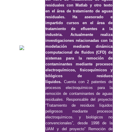
residuales con Matlab y otro texto
en el área de tratamiento de aguas
residuales. Ha asesorado e
impartido cursos en el área de
tratamiento de efluentes a la
industria. Actualmente realiza
investigaciones relacionadas con la
modelación mediante dinámica
computacional de fluidos (CFD) de
sistemas para la remoción de
contaminantes mediante procesos
electroquímicos, fisicoquímicos y
bilógicos de residuos
líquidos.
Cuenta con 2 patentes de
procesos electroquímicos para la
remoción de contaminantes de aguas
residuales. Responsable del proyecto
“Tratamiento de residuos líquidos
peligrosos mediante procesos
electroquímicos. y biológicos no
convencionales”, desde 1998 de la
UAM y del proyecto” Remoción de