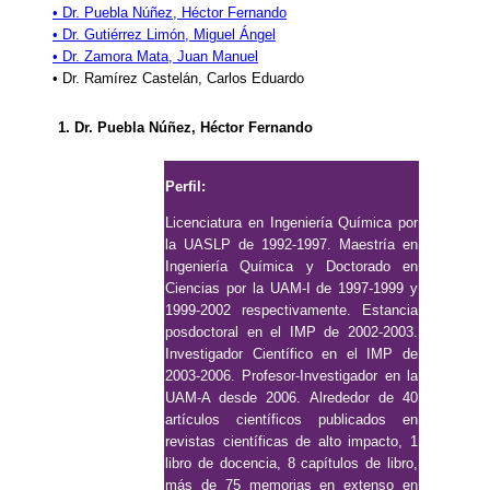
• Dr. Puebla Núñez, Héctor Fernando
• Dr. Gutiérrez Limón, Miguel Ángel
• Dr. Zamora Mata, Juan Manuel
• Dr. Ramírez Castelán, Carlos Eduardo
1. Dr. Puebla Núñez, Héctor Fernando
Perfil:
Licenciatura en Ingeniería Química por
la UASLP de 1992-1997. Maestría en
Ingeniería Química y Doctorado en
Ciencias por la UAM-I de 1997-1999 y
1999-2002 respectivamente. Estancia
posdoctoral en el IMP de 2002-2003.
Investigador Científico en el IMP de
2003-2006. Profesor-Investigador en la
UAM-A desde 2006. Alrededor de 40
artículos científicos publicados en
revistas científicas de alto impacto, 1
libro de docencia, 8 capítulos de libro,
más de 75 memorias en extenso en