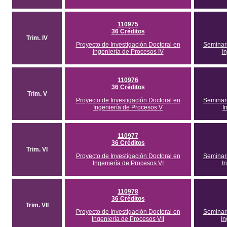
110975
36 Créditos
Trim. IV
Proyecto de Investigación Doctoral en
Seminari
Ingeniería de Procesos IV
I
110976
36 Créditos
Trim. V
Proyecto de Investigación Doctoral en
Seminari
Ingeniería de Procesos V
I
110977
36 Créditos
Trim. VI
Proyecto de Investigación Doctoral en
Seminari
Ingeniería de Procesos VI
I
110978
36 Créditos
Trim. VII
Proyecto de Investigación Doctoral en
Seminari
Ingeniería de Procesos VII
In