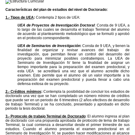
Características del plan de estudios del nivel de Doctorado:
1.-
Tipos de UEA
:
Contempla 2 tipos de UEA:
UEA de Proyectos de Investigación Doctoral
: Consta de 9 UEA, a
lo largo de las cuales se desarrolla el trabajo Terminal del alumno
de acuerdo al planteamiento metodológico que se formuló y aprobó
en el protocolo correspondiente.
UEA de Seminarios de Investigación
:
Consta de 9 UEA, y tienen la
finalidad de organizar y revisar avances del trabajo de
investigación, que permitan llevar un control del desarrollo del
proyecto para minimizar posibles contratiempos. La UEA de
Seminario de Investigación IV tiene la finalidad de asignar un
tiempo importante para la preparación del examen predoctoral, y
esta UEA se acreditará una vez que el alumno acredite dicho
examen. Esto permite que el alumno dé un valor importante a la
preparación del examen predoctoral y pueda llevar a cabo una
defensa exitosa de su proyecto.
2.- Créditos mínimos
:
Contempla la posibilidad de concluir los estudios de
doctorado una vez que se han completado un número mínimo de créditos
que puede ser en un periodo de 6 trimestres (2 años efectivos de desarrollo
de trabajo Terminal) y se ha concluido, presentado y aprobado en dicho
periodo la tesis doctoral.
3.-
Protocolo de trabajo Terminal de Doctorado
: El alumno ingresa al plan
de doctorado con una propuesta aprobada de protocolo de tema de trabajo
Terminal, la cual comienza a desarrollar desde el primer trimestre de sus
estudios. Cuando el alumno presenta el examen predoctoral en el
Seminario de Investigación IV, se pueden hacer modificaciones al alcance