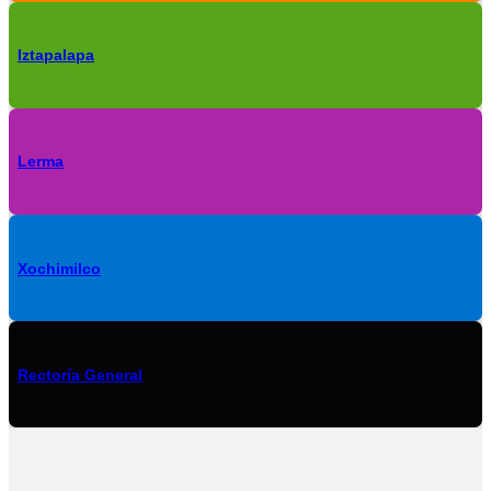
Iztapalapa
Lerma
Xochimilco
Rectoría General