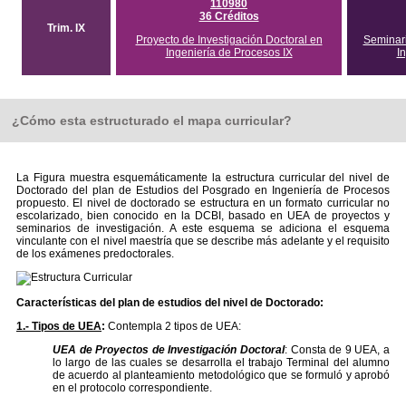
110980
36 Créditos
Trim. IX
Proyecto de Investigación Doctoral en
Seminari
Ingeniería de Procesos IX
I
¿Cómo esta estructurado el mapa curricular?
La Figura muestra esquemáticamente la estructura curricular del nivel de
Doctorado del plan de Estudios del Posgrado en Ingeniería de Procesos
propuesto. El nivel de doctorado se estructura en un formato curricular no
escolarizado, bien conocido en la DCBI, basado en UEA de proyectos y
seminarios de investigación. A este esquema se adiciona el esquema
vinculante con el nivel maestría que se describe más adelante y el requisito
de los exámenes predoctorales.
Características del plan de estudios del nivel de Doctorado:
1.-
Tipos de UEA
:
Contempla 2 tipos de UEA:
UEA de Proyectos de Investigación Doctoral
: Consta de 9 UEA, a
lo largo de las cuales se desarrolla el trabajo Terminal del alumno
de acuerdo al planteamiento metodológico que se formuló y aprobó
en el protocolo correspondiente.