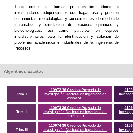
Tiene como fin formar profesionistas líderes e
investigadores independientes que hagan uso y generen
herramientas, metodologías, y conocimientos, de modelado
matemático y simulación de procesos químicos y
biotecnológicos, así como participar en equipos
interdisciplinarios para la identificación y solución de
problemas académicos e industriales de la Ingeniería de
Procesos.
Algoritmos Exactos
110972 36 Créditos
Proyecto de
1109
Trim. I
Investigación Doctoral en Ingeniería de
Investig
Procesos I
110973 36 Créditos
Proyecto de
1109
Trim. II
Investigación Doctoral en Ingeniería de
Investig
Procesos II
110974 36 Créditos
Proyecto de
1109
Trim. III
Investigación Doctoral en Ingeniería de
Investig