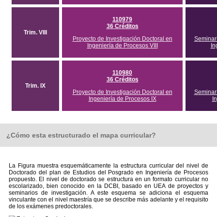
110979
36 Créditos
Trim. VIII
Proyecto de Investigación Doctoral en
Seminari
Ingeniería de Procesos VIII
In
110980
36 Créditos
Trim. IX
Proyecto de Investigación Doctoral en
Seminari
Ingeniería de Procesos IX
I
¿Cómo esta estructurado el mapa curricular?
La Figura muestra esquemáticamente la estructura curricular del nivel de
Doctorado del plan de Estudios del Posgrado en Ingeniería de Procesos
propuesto. El nivel de doctorado se estructura en un formato curricular no
escolarizado, bien conocido en la DCBI, basado en UEA de proyectos y
seminarios de investigación. A este esquema se adiciona el esquema
vinculante con el nivel maestría que se describe más adelante y el requisito
de los exámenes predoctorales.