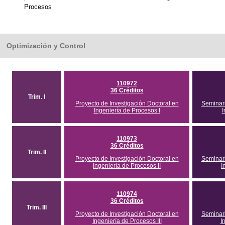
Procesos
Optimización y Control
110972
36 Créditos
Trim. I
Proyecto de Investigación Doctoral en
Seminari
Ingeniería de Procesos I
I
110973
36 Créditos
Trim. II
Proyecto de Investigación Doctoral en
Seminari
Ingeniería de Procesos II
I
110974
36 Créditos
Trim. III
Proyecto de Investigación Doctoral en
Seminari
Ingeniería de Procesos III
I