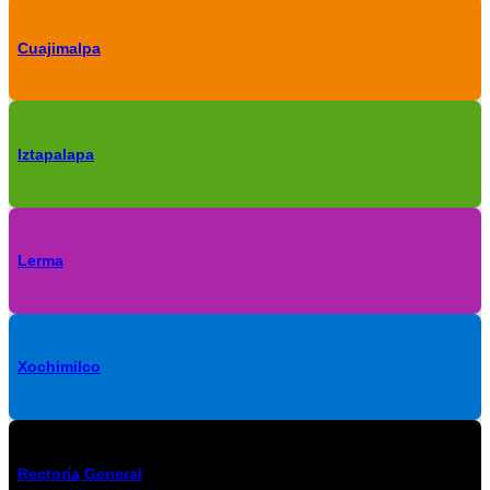
Cuajimalpa
Iztapalapa
Lerma
Xochimilco
Rectoría General