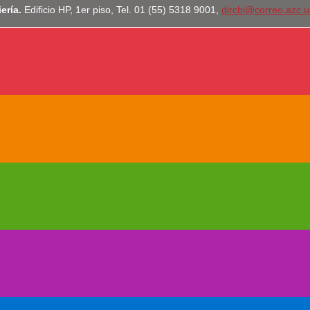
iería.
Edificio HP, 1er piso, Tel. 01 (55) 5318 9001,
dircbi@correo.azc.