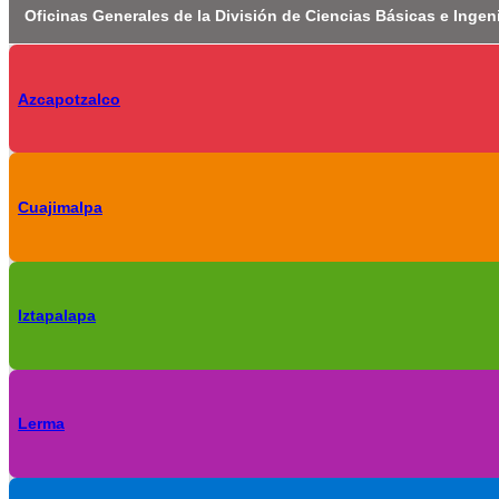
Oficinas Generales de la División de Ciencias Básicas e Ingen
Azcapotzalco
Cuajimalpa
Iztapalapa
Lerma