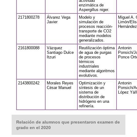
actividad
enzimática de
Aspergillus niger.
2171800278
Álvarez Vega
Modelo y
Miguel A. 
Javier
simulación de
Limón/Eli
procesos reacción-
Hernández
transporte de CO2
mediante modelos
generalizados.
2161800088
Vázquez
Reutilización óptima
Antonin
Santiago Dulce
de agua de purgas
Ponsich/J
Itzuri
de procesos
Ponce Ort
térmicos
industriales
mediante algoritmos
evolutivos.
2143800242
Morales Reyes
Optimización y
Antonin
César Manuel
síntesis de un
Ponsich/A
sistema de
López Yá
distribución de
hidrógeno en una
refinería.
Relación de alumnos que presentaron examen de
grado en el 2020