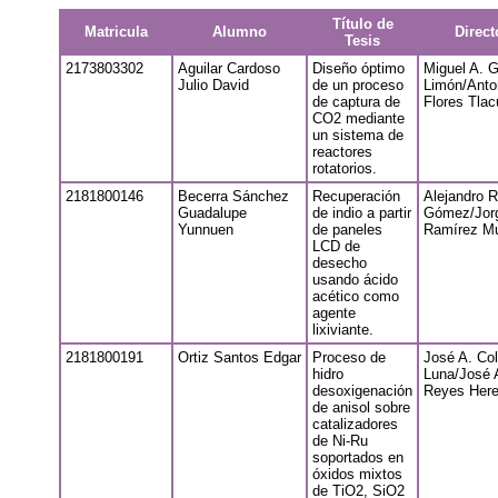
Título de
Matricula
Alumno
Direct
Tesis
2173803302
Aguilar Cardoso
Diseño óptimo
Miguel A. G
Julio David
de un proceso
Limón/Anto
de captura de
Flores Tla
CO2 mediante
un sistema de
reactores
rotatorios.
2181800146
Becerra Sánchez
Recuperación
Alejandro R
Guadalupe
de indio a partir
Gómez/Jor
Yunnuen
de paneles
Ramírez M
LCD de
desecho
usando ácido
acético como
agente
lixiviante.
2181800191
Ortiz Santos Edgar
Proceso de
José A. Col
hidro
Luna/José 
desoxigenación
Reyes Here
de anisol sobre
catalizadores
de Ni-Ru
soportados en
óxidos mixtos
de TiO2, SiO2