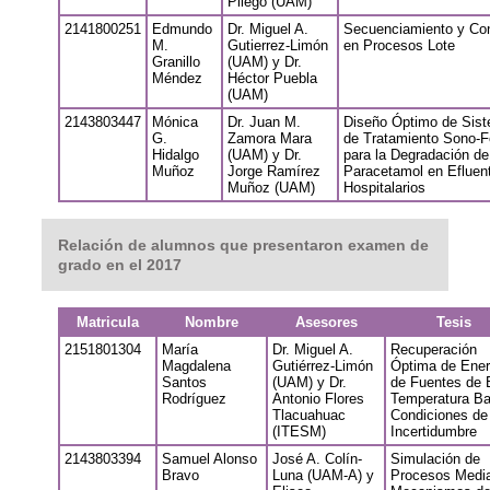
Pliego (UAM)
2141800251
Edmundo
Dr. Miguel A.
Secuenciamiento y Con
M.
Gutierrez-Limón
en Procesos Lote
Granillo
(UAM) y Dr.
Méndez
Héctor Puebla
(UAM)
2143803447
Mónica
Dr. Juan M.
Diseño Óptimo de Sis
G.
Zamora Mara
de Tratamiento Sono-F
Hidalgo
(UAM) y Dr.
para la Degradación de
Muñoz
Jorge Ramírez
Paracetamol en Efluen
Muñoz (UAM)
Hospitalarios
Relación de alumnos que presentaron examen de
grado en el 2017
Matricula
Nombre
Asesores
Tesis
2151801304
María
Dr. Miguel A.
Recuperación
Magdalena
Gutiérrez-Limón
Óptima de Ener
Santos
(UAM) y Dr.
de Fuentes de 
Rodríguez
Antonio Flores
Temperatura Ba
Tlacuahuac
Condiciones de
(ITESM)
Incertidumbre
2143803394
Samuel Alonso
José A. Colín-
Simulación de
Bravo
Luna (UAM-A) y
Procesos Medi