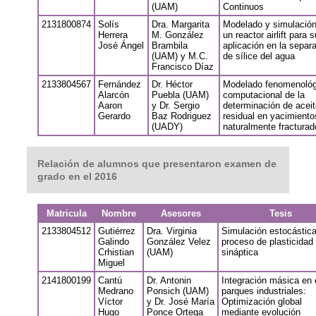
(UAM)
Continuos
2131800874
Solís
Dra. Margarita
Modelado y simulació
Herrera
M. González
un reactor airlift para s
José Ángel
Brambila
aplicación en la separ
(UAM) y M.C.
de sílice del agua
Francisco Díaz
2133804567
Fernández
Dr. Héctor
Modelado fenomenológ
Alarcón
Puebla (UAM)
computacional de la
Aaron
y Dr. Sergio
determinación de aceit
Gerardo
Baz Rodriguez
residual en yacimiento
(UADY)
naturalmente fracturad
Relación de alumnos que presentaron examen de
grado en el 2016
Matricula
Nombre
Asesores
Tesis
2133804512
Gutiérrez
Dra. Virginia
Simulación estocástica
Galindo
González Velez
proceso de plasticidad
Crhistian
(UAM)
sináptica
Miguel
2141800199
Cantú
Dr. Antonin
Integración másica en 
Medrano
Ponsich (UAM)
parques industriales:
Víctor
y Dr. José María
Optimización global
Hugo
Ponce Ortega
mediante evolución