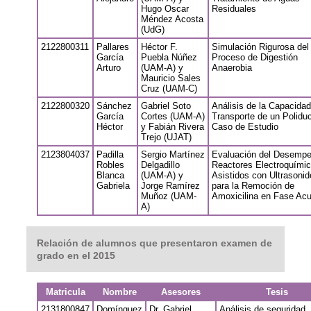
Hugo Oscar
Residuales
Méndez Acosta
(UdG)
2122800311
Pallares
Héctor F.
Simulación Rigurosa del
García
Puebla Núñez
Proceso de Digestión
Arturo
(UAM-A) y
Anaerobia
Mauricio Sales
Cruz (UAM-C)
2122800320
Sánchez
Gabriel Soto
Análisis de la Capacida
García
Cortes (UAM-A)
Transporte de un Poliduc
Héctor
y Fabián Rivera
Caso de Estudio
Trejo (UJAT)
2123804037
Padilla
Sergio Martínez
Evaluación del Desemp
Robles
Delgadillo
Reactores Electroquími
Blanca
(UAM-A) y
Asistidos con Ultrasonid
Gabriela
Jorge Ramírez
para la Remoción de
Muñoz (UAM-
Amoxicilina en Fase Ac
A)
Relación de alumnos que presentaron examen de
grado en el 2015
Matricula
Nombre
Asesores
Tesis
2131800847
Domínguez
Dr. Gabriel
Análisis de seguridad