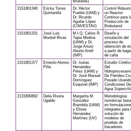
Bruselas)
2151801340
Ericka Torres
Dr. Héctor
Control Robust
Quintanilla
Puebla (UAM) y
un Reactor
Dr. Ricardo
Continuo para l
Aguilar López
Producción de
(CINVESTAV)
Biobutanol
2151801331
José Luis
M.I.Q. Carlos R.
Diseño y
Montiel Rivas
Tapia Medina
simulación del
(UAM) y Dr.
proceso de
Jorge Arturo
obtención de et
Aburto Anell
a partir de bag
(IMP)
de caña
2151801377
Ernesto Alonso
Dr. Isaías
Estudio Cinétic
Piña
Hernández
Del
Pérez (UAM) y
Hidroprocesami
Dr. José Manuel
De Petróleo Cr
Domínguez
Pesado Usand
Esquivel (IMP)
Condiciones De
Agua Supercrít
2131800892
Delia Rivera
Margarita M.
Metodologías
Ugalde
González
numéricas bas
Brambila (UAM)
en formulacion
y Eliseo
integrales para 
Hernández
solución de
Martínez (UV)
modelos de
pruebas de
trazadores