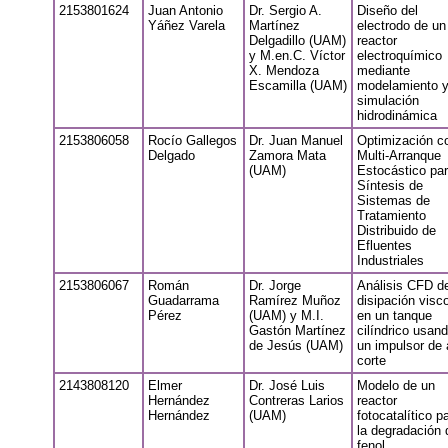
2153801624
Juan Antonio
Dr. Sergio A.
Diseño del
Yáñez Varela
Martínez
electrodo de un
Delgadillo (UAM)
reactor
y M.en.C. Víctor
electroquímico
X. Mendoza
mediante
Escamilla (UAM)
modelamiento 
simulación
hidrodinámica
2153806058
Rocío Gallegos
Dr. Juan Manuel
Optimización c
Delgado
Zamora Mata
Multi-Arranque
(UAM)
Estocástico par
Síntesis de
Sistemas de
Tratamiento
Distribuido de
Efluentes
Industriales
2153806067
Román
Dr. Jorge
Análisis CFD de
Guadarrama
Ramírez Muñoz
disipación visc
Pérez
(UAM) y M.I.
en un tanque
Gastón Martínez
cilíndrico usan
de Jesús (UAM)
un impulsor de 
corte
2143808120
Elmer
Dr. José Luis
Modelo de un
Hernández
Contreras Larios
reactor
Hernández
(UAM)
fotocatalítico p
la degradación 
fenol