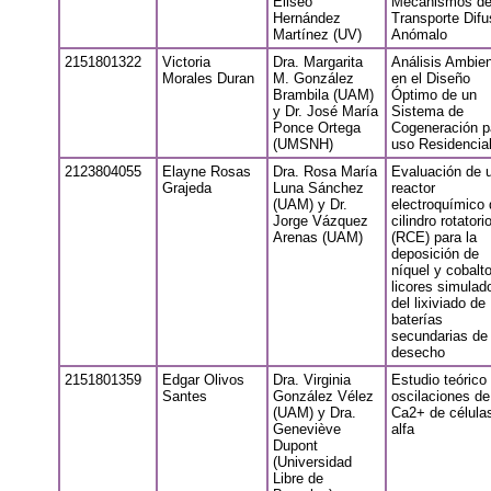
Eliseo
Mecanismos d
Hernández
Transporte Difu
Martínez (UV)
Anómalo
2151801322
Victoria
Dra. Margarita
Análisis Ambien
Morales Duran
M. González
en el Diseño
Brambila (UAM)
Óptimo de un
y Dr. José María
Sistema de
Ponce Ortega
Cogeneración p
(UMSNH)
uso Residencia
2123804055
Elayne Rosas
Dra. Rosa María
Evaluación de 
Grajeda
Luna Sánchez
reactor
(UAM) y Dr.
electroquímico 
Jorge Vázquez
cilindro rotatori
Arenas (UAM)
(RCE) para la
deposición de
níquel y cobalt
licores simulad
del lixiviado de
baterías
secundarias de
desecho
2151801359
Edgar Olivos
Dra. Virginia
Estudio teórico
Santes
González Vélez
oscilaciones de
(UAM) y Dra.
Ca2+ de célula
Geneviève
alfa
Dupont
(Universidad
Libre de