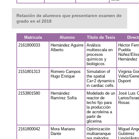
Relación de alumnos que presentaron examen de
grado en el 2018
Matricula
Alumno
Título de Tesis
Direct
2161800033
Hernández Aguirre
Análisis
Héctor Fer
Alberto
multiescala en
Puebla
procesos
Núñez/Elis
químicos y
Hernández 
biológicos.
2151801313
Romero Campos
Simulation of
Virginia Go
Hugo Enrique
the spatial
Vélez/Gene
Ca+2 dynamics
Dupont
in cardiac cells.
2153801580
Hernández
Modelado de un
José Luis 
Ramírez Sofía
reactor de
Larios/Isra
lecho fijo para
Rosas
la producción
de acroleína a
partir de
glicerina.
2161800042
Mora Mariano
Optimización
Miguel Ang
Dante
multiarranque
Gutiérrez
por métodos
Limón/Anto