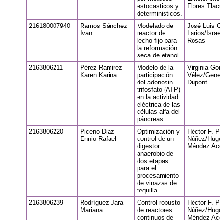
estocasticos y
Flores Tla
deterministicos.
216180007940
Ramos Sánchez
Modelado de
José Luis 
Ivan
reactor de
Larios/Isra
lecho fijo para
Rosas
la reformación
seca de etanol.
2163806211
Pérez Ramirez
Modelo de la
Virginia Go
Karen Karina
participación
Vélez/Gene
del adenosin
Dupont
trifosfato (ATP)
en la actividad
eléctrica de las
células alfa del
páncreas.
2163806220
Piceno Diaz
Optimización y
Héctor F. P
Ennio Rafael
control de un
Núñez/Hug
digestor
Méndez Ac
anaerobio de
dos etapas
para el
procesamiento
de vinazas de
tequilla.
2163806239
Rodríguez Jara
Control robusto
Héctor F. P
Mariana
de reactores
Núñez/Hug
continuos de
Méndez Ac