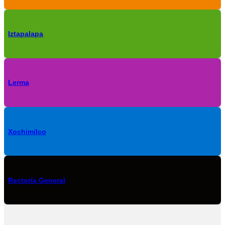
Iztapalapa
Lerma
Xochimilco
Rectoría General