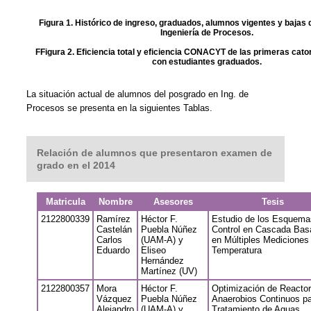
Figura 1. Histórico de ingreso, graduados, alumnos vigentes y bajas 
Ingeniería de Procesos.
FFigura 2. Eficiencia total y eficiencia CONACYT de las primeras cat
con estudiantes graduados.
La situación actual de alumnos del posgrado en Ing. de
Procesos se presenta en la siguientes Tablas.
Relación de alumnos que presentaron examen de
grado en el 2014
Matricula
Nombre
Asesores
Tesis
2122800339
Ramírez
Héctor F.
Estudio de los Esquema
Castelán
Puebla Núñez
Control en Cascada Bas
Carlos
(UAM-A) y
en Múltiples Mediciones
Eduardo
Eliseo
Temperatura
Hernández
Martínez (UV)
2122800357
Mora
Héctor F.
Optimización de Reacto
Vázquez
Puebla Núñez
Anaerobios Continuos p
Alejandro
(UAM-A) y
Tratamiento de Aguas