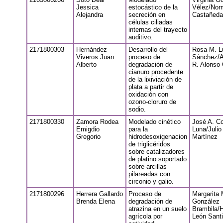
Jessica
estocástico de la
Vélez/Nor
Alejandra
secreción en
Castañeda 
células ciliadas
internas del trayecto
auditivo.
2171800303
Hernández
Desarrollo del
Rosa M. L
Viveros Juan
proceso de
Sánchez/A
Alberto
degradación de
R. Alonso
cianuro procedente
de la lixiviación de
plata a partir de
oxidación con
ozono-cloruro de
sodio.
2171800330
Zamora Rodea
Modelado cinético
José A. Co
Emigdio
para la
Luna/Julio
Gregorio
hidrodesoxigenacion
Martínez
de triglicéridos
sobre catalizadores
de platino soportado
sobre arcillas
pilareadas con
circonio y galio.
2171800296
Herrera Gallardo
Proceso de
Margarita 
Brenda Elena
degradación de
González
atrazina en un suelo
Brambila/H
agrícola por
León Sant