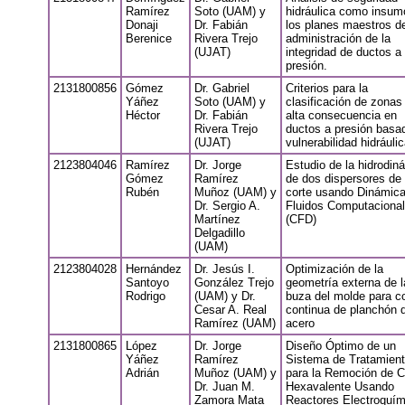
Ramírez
Soto (UAM) y
hidráulica como insum
Donaji
Dr. Fabián
los planes maestros d
Berenice
Rivera Trejo
administración de la
(UJAT)
integridad de ductos a
presión.
2131800856
Gómez
Dr. Gabriel
Criterios para la
Yáñez
Soto (UAM) y
clasificación de zonas
Héctor
Dr. Fabián
alta consecuencia en
Rivera Trejo
ductos a presión basa
(UJAT)
vulnerabilidad hidráulic
2123804046
Ramírez
Dr. Jorge
Estudio de la hidrodin
Gómez
Ramírez
de dos dispersores de 
Rubén
Muñoz (UAM) y
corte usando Dinámic
Dr. Sergio A.
Fluidos Computacional
Martínez
(CFD)
Delgadillo
(UAM)
2123804028
Hernández
Dr. Jesús I.
Optimización de la
Santoyo
González Trejo
geometría externa de l
Rodrigo
(UAM) y Dr.
buza del molde para c
Cesar A. Real
continua de planchón 
Ramírez (UAM)
acero
2131800865
López
Dr. Jorge
Diseño Óptimo de un
Yáñez
Ramírez
Sistema de Tratamien
Adrián
Muñoz (UAM) y
para la Remoción de 
Dr. Juan M.
Hexavalente Usando
Zamora Mata
Reactores Electroquím