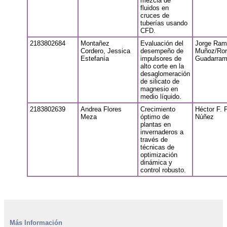
mezcla de
fluidos en
cruces de
tuberías usando
CFD.
2183802684
Montañez
Evaluación del
Jorge Ram
Cordero, Jessica
desempeño de
Muñoz/Ro
Estefanía
impulsores de
Guadarram
alto corte en la
desaglomeración
de silicato de
magnesio en
medio líquido.
2183802639
Andrea Flores
Crecimiento
Héctor F. 
Meza
óptimo de
Núñez
plantas en
invernaderos a
través de
técnicas de
optimización
dinámica y
control robusto.
Más Información