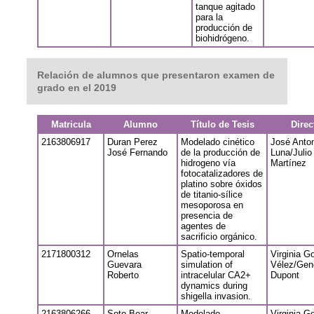
tanque agitado
para la
producción de
biohidrógeno.
Relación de alumnos que presentaron examen de
grado en el 2019
Matricula
Alumno
Título de Tesis
Direc
2163806917
Duran Perez
Modelado cinético
José Anton
José Fernando
de la producción de
Luna/Julio
hidrogeno vía
Martínez
fotocatalizadores de
platino sobre óxidos
de titanio-sílice
mesoporosa en
presencia de
agentes de
sacrificio orgánico.
2171800312
Ornelas
Spatio-temporal
Virginia G
Guevara
simulation of
Vélez/Gen
Roberto
intracelular CA2+
Dupont
dynamics during
shigella invasion.
2163806266
Soto Bear
Modelado
Virginia G