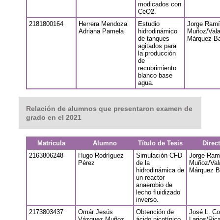
modicados con
CeO2.
2181800164
Herrera Mendoza
Estudio
Jorge Ramí
Adriana Pamela
hidrodinámico
Muñoz/Vala
de tanques
Márquez B
agitados para
la producción
de
recubrimiento
blanco base
agua.
Relación de alumnos que presentaron examen de
grado en el 2021
Matricula
Alumno
Título de Tesis
Direc
2163806248
Hugo Rodríguez
Simulación CFD
Jorge Ram
Pérez
de la
Muñoz/Val
hidrodinámica de
Márquez B
un reactor
anaerobio de
lecho fluidizado
inverso.
2173803437
Omár Jesús
Obtención de
José L. Co
Vázquez Muñoz
ácido nicotínico
Larios/Ric