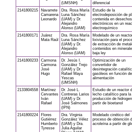
(UMSNH)
diferencial
2141800215
Navarrete
Dra. Rosa María
Estudio de la
Camarena
Luna Sánchez
electrodeposición de pl
Leonardo
(UAM) y Dr.
contenida en desechos
Alejandro
electrónicos en un reac
Alonso (UAM)
electroquímico
2141800171
Juárez
Dra. Rosa María
Modelado de un reacto
Mata Raúl
Luna Sánchez
lixiviación para el proc
(UAM) y Dr.
de extracción de metal
Alejandro
contenidos en mineral
Alonso (UAM)
baja ley
2141800233
Carmona
Dr. Jesús I.
Optimización de un
Carmona
González Trejo
convertidor de
José
(UAM) y Dr.
desintegración catalíti
Hugo
Rafael Maya
gasóleos en función de
Yescas
alimentación
(UMSNH)
2133804558
Martínez
Dr. José L.
Estudio de un reactor 
Cervantes
Contreras Larios
lecho catalítico para la
Iván
(UAM) y Dr.
producción de hidrogen
Rafael
José Salmones
partir de bioetanol
(IPN)
2141800224
Flores
Dra. Virginia
Modelado cinético del
Gutiérrez
González Vélez
proceso de obtención 
Humberto
(UAM) y Dra.
acroleína a partir de gli
Tyresse
Julia Aguilar