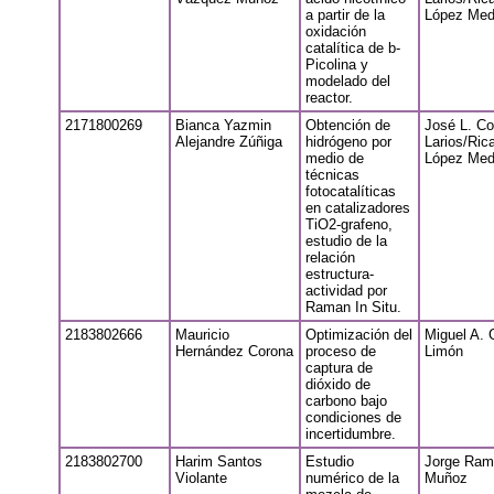
a partir de la
López Med
oxidación
catalítica de b-
Picolina y
modelado del
reactor.
2171800269
Bianca Yazmin
Obtención de
José L. Co
Alejandre Zúñiga
hidrógeno por
Larios/Ric
medio de
López Med
técnicas
fotocatalíticas
en catalizadores
TiO2-grafeno,
estudio de la
relación
estructura-
actividad por
Raman In Situ.
2183802666
Mauricio
Optimización del
Miguel A. 
Hernández Corona
proceso de
Limón
captura de
dióxido de
carbono bajo
condiciones de
incertidumbre.
2183802700
Harim Santos
Estudio
Jorge Ram
Violante
numérico de la
Muñoz