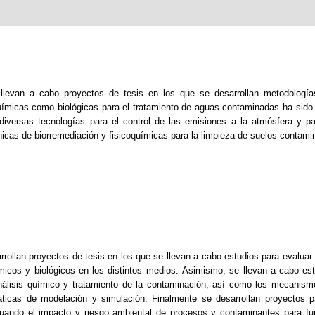
levan a cabo proyectos de tesis en los que se desarrollan metodología
uímicas como biológicas para el tratamiento de aguas contaminadas ha sido 
 diversas tecnologías para el control de las emisiones a la atmósfera y p
icas de biorremediación y fisicoquímicas para la limpieza de suelos contami
ollan proyectos de tesis en los que se llevan a cabo estudios para evaluar l
micos y biológicos en los distintos medios. Asimismo, se llevan a cabo est
lisis químico y tratamiento de la contaminación, así como los mecanismo
áticas de modelación y simulación. Finalmente se desarrollan proyectos 
luando el impacto y riesgo ambiental de procesos y contaminantes para fu