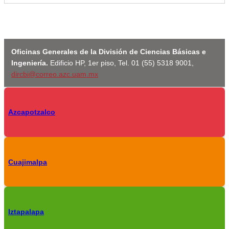
Oficinas Generales de la División de Ciencias Básicas e
Ingeniería.
Edificio HP, 1er piso, Tel. 01 (55) 5318 9001,
dircbi@correo.azc.uam.mx
Azcapotzalco
Cuajimalpa
Iztapalapa