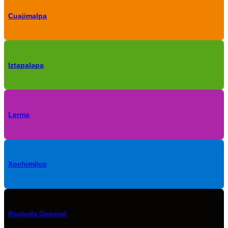
Cuajimalpa
Iztapalapa
Lerma
Xochimilco
Rectoría General