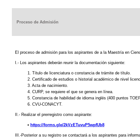
Proceso de Admisión
El proceso de admisión para los aspirantes de a la Maestría en Cienc
I.- Los aspirantes deberán reunir la documentación siguiente:
1. Título de licenciatura o constancia de trámite de título.
2. Certificado de estudios o historial académico de nivel licenc
3. Acta de nacimiento.
4. CURP, se requiere el que se genera en línea.
5. Constancia de habilidad de idioma inglés (400 puntos TOE
6. CVU-CONACYT.
II.- Realizar el prerregistro como aspirante:
•
https://forms.gle/2kVzETuvuP5wpfUb8
III.-Posterior a su registro se contactará a los aspirantes para info