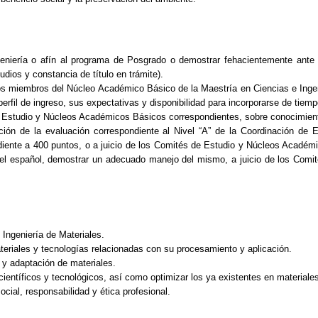
Ingeniería o afín al programa de Posgrado o demostrar fehacientemente ante
udios y constancia de título en trámite).
 los miembros del Núcleo Académico Básico de la Maestría en Ciencias e Ing
erfil de ingreso, sus expectativas y disponibilidad para incorporarse de tiem
 Estudio y Núcleos Académicos Básicos correspondientes, sobre conocimient
ación de la evaluación correspondiente al Nivel “A” de la Coordinación de
diente a 400 puntos, o a juicio de los Comités de Estudio y Núcleos Académ
 el español, demostrar un adecuado manejo del mismo, a juicio de los Com
 Ingeniería de Materiales.
teriales y tecnologías relacionadas con su procesamiento y aplicación.
n y adaptación de materiales.
ientíficos y tecnológicos, así como optimizar los ya existentes en materiale
cial, responsabilidad y ética profesional.