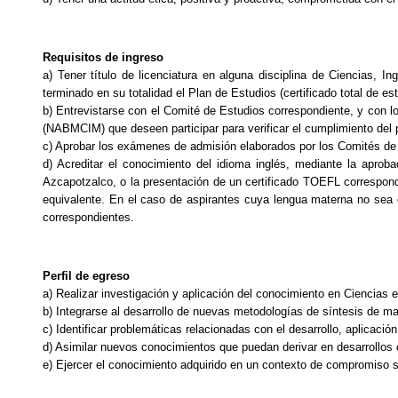
Requisitos de ingreso
a) Tener título de licenciatura en alguna disciplina de Ciencias, 
terminado en su totalidad el Plan de Estudios (certificado total de est
b) Entrevistarse con el Comité de Estudios correspondiente, y con
(NABMCIM) que deseen participar para verificar el cumplimiento del p
c) Aprobar los exámenes de admisión elaborados por los Comités de
d) Acreditar el conocimiento del idioma inglés, mediante la aprob
Azcapotzalco, o la presentación de un certificado TOEFL correspon
equivalente. En el caso de aspirantes cuya lengua materna no sea
correspondientes.
Perfil de egreso
a) Realizar investigación y aplicación del conocimiento en Ciencias e
b) Integrarse al desarrollo de nuevas metodologías de síntesis de ma
c) Identificar problemáticas relacionadas con el desarrollo, aplicació
d) Asimilar nuevos conocimientos que puedan derivar en desarrollos c
e) Ejercer el conocimiento adquirido en un contexto de compromiso so