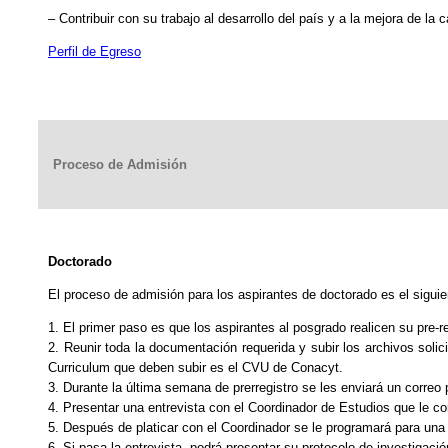
– Contribuir con su trabajo al desarrollo del país y a la mejora de la 
Perfil de Egreso
Proceso de Admisión
Doctorado
El proceso de admisión para los aspirantes de doctorado es el siguie
1. El primer paso es que los aspirantes al posgrado realicen su pre-re
2. Reunir toda la documentación requerida y subir los archivos solic
Curriculum que deben subir es el CVU de Conacyt.
3. Durante la última semana de prerregistro se les enviará un correo 
4. Presentar una entrevista con el Coordinador de Estudios que le c
5. Después de platicar con el Coordinador se le programará para una
6. Si pasa la entrevista, podrá presentar su protocolo de investigaci