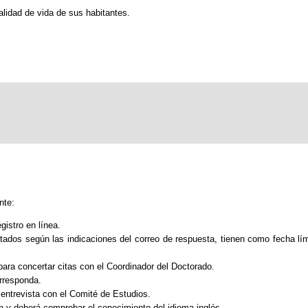
calidad de vida de sus habitantes.
nte:
gistro en línea.
itados según las indicaciones del correo de respuesta, tienen como fecha límit
para concertar citas con el Coordinador del Doctorado.
orresponda.
 entrevista con el Comité de Estudios.
ón y deberá comprobar el conocimiento del idioma inglés.