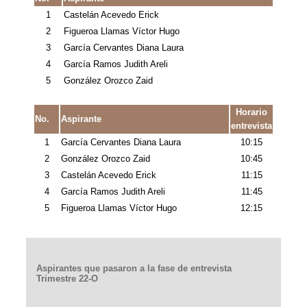
1
Castelán Acevedo Erick
2
Figueroa Llamas Víctor Hugo
3
García Cervantes Diana Laura
4
García Ramos Judith Areli
5
González Orozco Zaid
Horario
No.
Aspirante
entrevista
1
García Cervantes Diana Laura
10:15
2
González Orozco Zaid
10:45
3
Castelán Acevedo Erick
11:15
4
García Ramos Judith Areli
11:45
5
Figueroa Llamas Víctor Hugo
12:15
Aspirantes que pasaron a la fase de entrevista
Trimestre 22-O