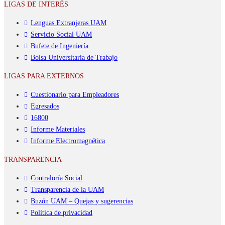
LIGAS DE INTERÉS
Lenguas Extranjeras UAM
Servicio Social UAM
Bufete de Ingeniería
Bolsa Universitaria de Trabajo
LIGAS PARA EXTERNOS
Cuestionario para Empleadores
Egresados
16800
Informe Materiales
Informe Electromagnética
TRANSPARENCIA
Contraloría Social
Transparencia de la UAM
Buzón UAM – Quejas y sugerencias
Política de privacidad