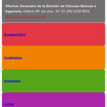
Oficinas Generales de la División de Ciencias Básicas e
Ingeniería.
Edificio HP, 1er piso, Tel. 01 (55) 5318 9001,
dircbi@correo.azc.uam.mx
Azcapotzalco
Cuajimalpa
Iztapalapa
Lerma