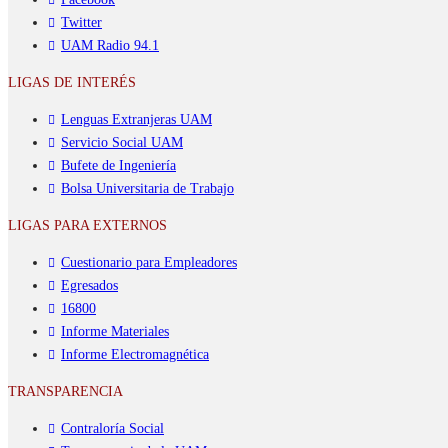
Twitter
UAM Radio 94.1
LIGAS DE INTERÉS
Lenguas Extranjeras UAM
Servicio Social UAM
Bufete de Ingeniería
Bolsa Universitaria de Trabajo
LIGAS PARA EXTERNOS
Cuestionario para Empleadores
Egresados
16800
Informe Materiales
Informe Electromagnética
TRANSPARENCIA
Contraloría Social