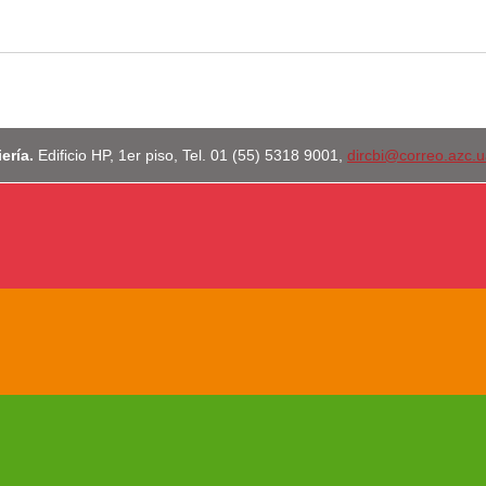
iería.
Edificio HP, 1er piso, Tel. 01 (55) 5318 9001,
dircbi@correo.azc.