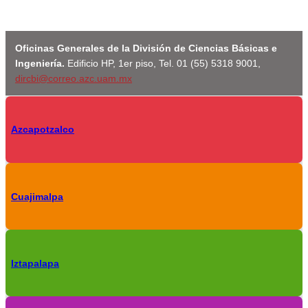
Oficinas Generales de la División de Ciencias Básicas e
Ingeniería.
Edificio HP, 1er piso, Tel. 01 (55) 5318 9001,
dircbi@correo.azc.uam.mx
Azcapotzalco
Cuajimalpa
Iztapalapa