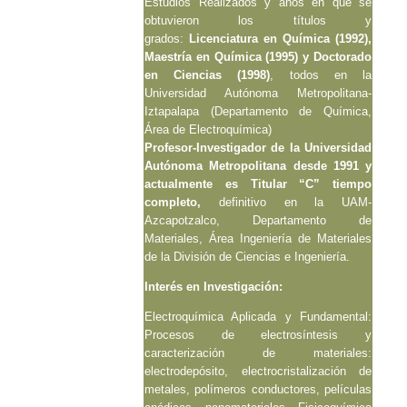
Estudios Realizados y años en que se
obtuvieron los títulos y
grados:
Licenciatura en Química (1992),
Maestría en Química (1995) y Doctorado
en Ciencias (1998)
, todos en la
Universidad Autónoma Metropolitana-
Iztapalapa (Departamento de Química,
Área de Electroquímica)
Profesor-Investigador de la Universidad
Autónoma Metropolitana desde 1991 y
actualmente es Titular “C” tiempo
completo,
definitivo en la UAM-
Azcapotzalco, Departamento de
Materiales, Área Ingeniería de Materiales
de la División de Ciencias e Ingeniería.
Interés en Investigación:
Electroquímica Aplicada y Fundamental:
Procesos de electrosíntesis y
caracterización de materiales:
electrodepósito, electrocristalización de
metales, polímeros conductores, películas