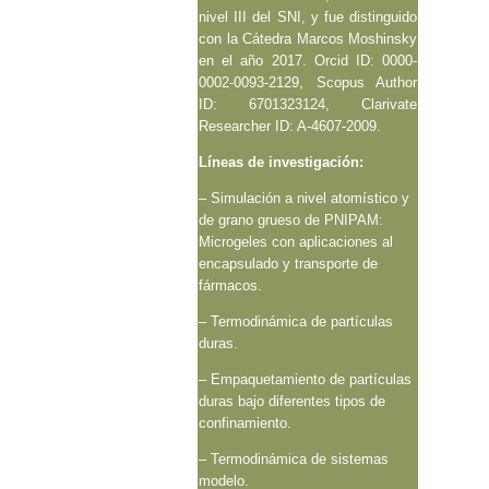
nivel III del SNI, y fue distinguido
con la Cátedra Marcos Moshinsky
en el año 2017. Orcid ID: 0000-
0002-0093-2129, Scopus Author
ID: 6701323124, Clarivate
Researcher ID: A-4607-2009.
Líneas de investigación:
– Simulación a nivel atomístico y
de grano grueso de PNIPAM:
Microgeles con aplicaciones al
encapsulado y transporte de
fármacos.
– Termodinámica de partículas
duras.
– Empaquetamiento de partículas
duras bajo diferentes tipos de
confinamiento.
– Termodinámica de sistemas
modelo.