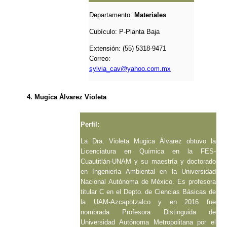
Departamento:
Materiales
Cubículo:
P-Planta Baja
Extensión: (55) 5318-9471
Correo:
sylvia_cav@yahoo.com.mx
4. Mugica Álvarez Violeta
Perfil:
La Dra. Violeta Mugica Álvarez obtuvo la
Licenciatura en Química en la FES-
Cuautitlán-UNAM y su maestría y doctorado
en Ingeniería Ambiental en la Universidad
Nacional Autónoma de México. Es profesora
titular C en el Depto. de Ciencias Básicas de
la UAM-Azcapotzalco y en 2016 fue
nombrada Profesora Distinguida de
Universidad Autónoma Metropolitana por el