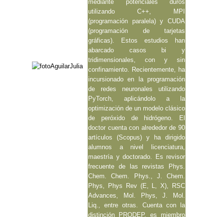
mediante potenciales duros
utilizando C++, MPI
(programación paralela) y CUDA
(programación de tarjetas
gráficas). Estos estudios han
abarcado casos bi y
tridimensionales, con y sin
confinamiento. Recientemente, ha
incursionado en la programación
de redes neuronales utilizando
PyTorch, aplicándolo a la
optimización de un modelo clásico
de peróxido de hidrógeno. El
doctor cuenta con alrededor de 90
artículos (Scopus) y ha dirigido
alumnos a nivel licenciatura,
maestría y doctorado. Es revisor
frecuente de las revistas Phys.
Chem. Chem. Phys., J. Chem.
Phys, Phys Rev (E, L, X), RSC
Advances, Mol. Phys, J. Mol.
Liq., entre otras. Cuenta con la
distinción PRODEP, es miembro