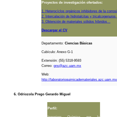
Proyectos de investigación ofertados:
1. Heterocíclos orgánicos inhibidores de la corro
2. Intercalación de hidrotalcitas y tricalcogenuro
3. Obtención de materiales sólidos híbridos…
Descargar el CV
Departamento:
Ciencias Básicas
Cubículo:
Anexo G-1
Extensión: (55) 5318-9593
Correo:
gns@azc.uam.mx
Web:
http://laboratorioquimicademateriales.azc.uam.m
6. Odriozola Prego Gerardo Miguel
Perfil:
Ingeniero Químico por la