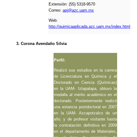
Extensión: (55) 5318-9570
Correo:
apj@azc.uam.mx
Web:
http://quimicaaplicada.azc.uam.mx/index.html
3. Corona Avendaño Silvia
Perfil:
Realizó sus estudios en la carrera
de Licenciatura en Química y el
Doctorado en Ciencia (Químicas)
en la UAM- Iztapalapa, obtuvo la
medalla al mérito académico en el
doctorado. Posteriormente realizó
una estancia postdoctoral en 2007
en la UAM- Azcapotzalco de un
año, y de profesor visitante hasta
la contratación definitiva en 2009
en el departamento de Materiales,