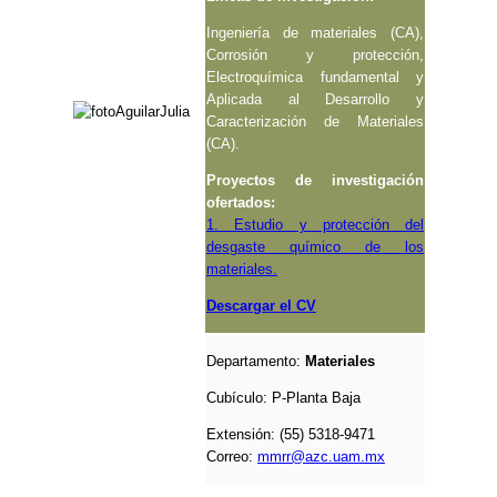
Ingeniería de materiales (CA),
Corrosión y protección,
Electroquímica fundamental y
Aplicada al Desarrollo y
Caracterización de Materiales
(CA).
Proyectos de investigación
ofertados:
1. Estudio y protección del
desgaste químico de los
materiales.
Descargar el CV
Departamento:
Materiales
Cubículo:
P-Planta Baja
Extensión: (55) 5318-9471
Correo:
mmrr@azc.uam.mx