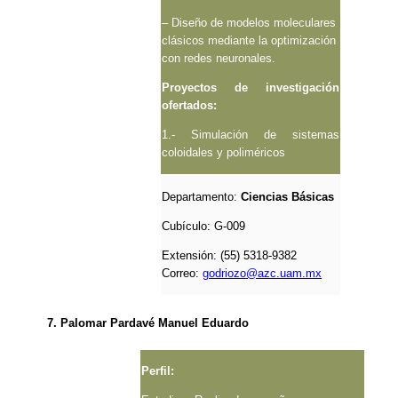
– Diseño de modelos moleculares
clásicos mediante la optimización
con redes neuronales.
Proyectos de investigación
ofertados:
1.- Simulación de sistemas
coloidales y poliméricos
Departamento:
Ciencias Básicas
Cubículo:
G-009
Extensión: (55) 5318-9382
Correo:
godriozo@azc.uam.mx
7. Palomar Pardavé Manuel Eduardo
Perfil: