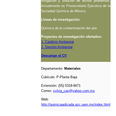
mitigación y solución de dichos problemas.
Actualmente es Prosecretaria Ejecutiva de la
Sociedad Química de México.
Líneas de investigación:
Química de la contaminación del aire
Proyectos de investigación ofertados:
1. Catálisis Ambiental
2. Gestión Ambiental
Descargar el CV
Departamento:
Materiales
Cubículo:
P-Planta Baja
Extensión: (55) 5318-9471
Correo:
sylvia_cav@yahoo.com.mx
Web:
http://quimicaaplicada.azc.uam.mx/index.html