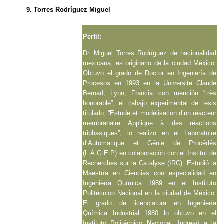
9. Torres Rodríguez Miguel
Perfil:
Dr. Miguel Torres Rodríguez de nacionalidad
mexicana, es originario de la ciudad México.
Obtuvo el grado de Doctor en Ingeniería de
Procesos en 1993 en la Universite Claude
Bernad, Lyon, Francia con mención “très
honorable”, el trabajo experimental de tesis
titulado, “Estude et modélisation d’un réacteur
membranaire Applique à des réactions
triphasiques”, lo realizo en el Laboratoire
d’Automatique et Génie de Procédés
(L.A.G.E.P) en colaboración con el Institut de
Recherches sur la Catalyse (IRC). Estudió la
Maestría en Ciencias con especialidad en
Ingeniería Química 1989 en el Instituto
Politécnico Nacional en la ciudad de México.
El grado de licenciatura en Ingeniería
Química Industrial 1980 lo obtuvo en el
Instituto Politécnico Nacional. Ingresó a la