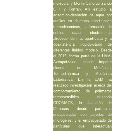
molecular y Monte Carlo utilizando
C++ y Fortran. Allí estudió la
adsorción-desorción de agua por
arcillas en diversas condiciones
termodinámicas, la formación de
dobles capas electrolíticas
alrededor de macropartículas y la
coexistencia líquido-vapor de
diferentes fluidos modelo. Desde
el 2015, forma parte de la UAM-
Azcapotzalco, donde imparte
clases de Mecánica,
Termodinámica y Mecánica
Estadística. En la UAM ha
realizado investigación acerca del
comportamiento de polímeros
termosensibles utilizando
GROMACS, la liberación de
fármacos desde partículas
encapsuladas con paredes de
microgeles, y el empaquetado de
partículas que interactúan