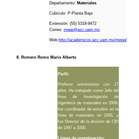
Departamento:
Materiales
Cubículo:
P-Planta Baja
Extensión: (55) 5318-9472
Correo:
mepp@azc.uam.mx
Web:
http://academicos.azc.uam.mx/mepp/
8. Romero Romo Mario Alberto
Perfil:
Profesor universitario con 27
años. Ha trabajado como Jefe del
Área de Investigación de
Ingeniería de materiales en 2009,
fue coordinador de estudios en la
línea de materiales en 2005, y
fue Director de la división de CBI
de 1997 a 2000.
Líneas de investigación: