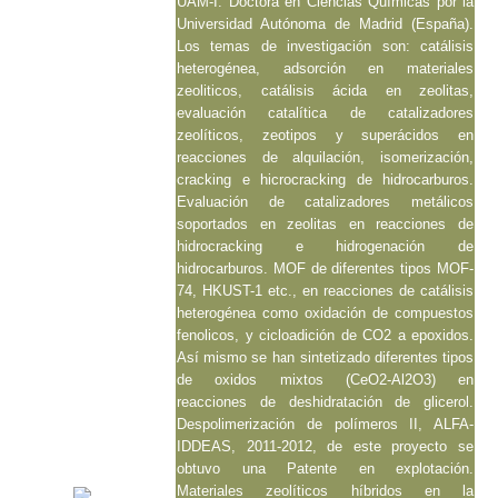
UAM-I. Doctora en Ciencias Químicas por la
Universidad Autónoma de Madrid (España).
Los temas de investigación son: catálisis
heterogénea, adsorción en materiales
zeoliticos, catálisis ácida en zeolitas,
evaluación catalítica de catalizadores
zeolíticos, zeotipos y superácidos en
reacciones de alquilación, isomerización,
cracking e hicrocracking de hidrocarburos.
Evaluación de catalizadores metálicos
soportados en zeolitas en reacciones de
hidrocracking e hidrogenación de
hidrocarburos. MOF de diferentes tipos MOF-
74, HKUST-1 etc., en reacciones de catálisis
heterogénea como oxidación de compuestos
fenolicos, y cicloadición de CO2 a epoxidos.
Así mismo se han sintetizado diferentes tipos
de oxidos mixtos (CeO2-Al2O3) en
reacciones de deshidratación de glicerol.
Despolimerización de polímeros II, ALFA-
IDDEAS, 2011-2012, de este proyecto se
obtuvo una Patente en explotación.
Materiales zeolíticos híbridos en la