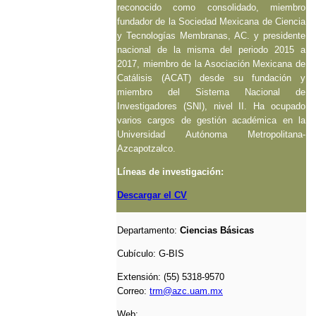
reconocido como consolidado, miembro
fundador de la Sociedad Mexicana de Ciencia
y Tecnologías Membranas, AC. y presidente
nacional de la misma del periodo 2015 a
2017, miembro de la Asociación Mexicana de
Catálisis (ACAT) desde su fundación y
miembro del Sistema Nacional de
Investigadores (SNI), nivel II. Ha ocupado
varios cargos de gestión académica en la
Universidad Autónoma Metropolitana-
Azcapotzalco.
Líneas de investigación:
Descargar el CV
Departamento:
Ciencias Básicas
Cubículo:
G-BIS
Extensión: (55) 5318-9570
Correo:
trm@azc.uam.mx
Web: