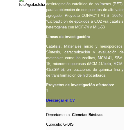
desintegración catalítica de polímeros (PET),
para la obtención de compuestos de alto valor
agregado. Proyecto CONACYT-A1-S- 30646,
“Cicloadición de epóxidos a CO2 vía catálisis
heterogénea con MOF-74 y MIL-53
Líneas de investigación:
Catálisis. Materiales micro y mesoporosos:
Síntesis, caracterización y evaluación de
materiales como las zeolitas, MCM-41, SBA-
15, micro/mesoporosos (MCM-41/beta, MCM-
41/ZSM-5), en reacciones de química fina y
de transformación de hidrocarburos.
Proyectos de investigación ofertados:
1.
Descargar el CV
Departamento:
Ciencias Básicas
Cubículo:
G-BIS