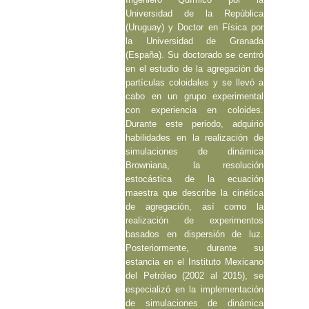
Universidad de la República
(Uruguay) y Doctor en Física por
la Universidad de Granada
(España). Su doctorado se centró
en el estudio de la agregación de
partículas coloidales y se llevó a
cabo en un grupo experimental
con experiencia en coloides.
Durante este periodo, adquirió
habilidades en la realización de
simulaciones de dinámica
Browniana, la resolución
estocástica de la ecuación
maestra que describe la cinética
de agregación, así como la
realización de experimentos
basados en dispersión de luz.
Posteriormente, durante su
estancia en el Instituto Mexicano
del Petróleo (2002 al 2015), se
especializó en la implementación
de simulaciones de dinámica