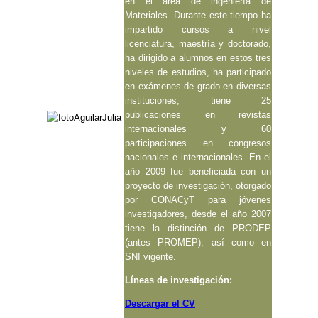
en el área de ingeniería de
Materiales. Durante este tiempo ha
impartido cursos a nivel
licenciatura, maestría y doctorado,
ha dirigido a alumnos en estos tres
niveles de estudios, ha participado
en exámenes de grado en diversas
instituciones, tiene 25
publicaciones en revistas
internacionales y 60
participaciones en congresos
nacionales e internacionales. En el
año 2009 fue beneficiada con un
proyecto de investigación, otorgado
por CONACyT para jóvenes
investigadores, desde el año 2007
tiene la distinción de PRODEP
(antes PROMEP), así como en
SNI vigente.
Líneas de investigación:
Descargar el CV