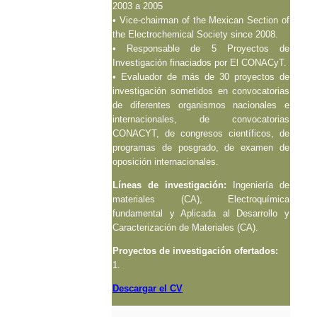
2003 a 2005
• Vice-chairman of the Mexican Section of
the Electrochemical Society since 2008.
• Responsable de 5 Proyectos de
Investigación finaciados por El CONACyT.
• Evaluador de más de 30 proyectos de
investigación sometidos en convocatorias
de diferentes organismos nacionales e
internacionales, de convocatorias
CONACYT, de congresos científicos, de
programas de posgrado, de examen de
oposición internacionales.
Líneas de investigación:
Ingeniería de
materiales (CA), Electroquímica
fundamental y Aplicada al Desarrollo y
Caracterización de Materiales (CA).
Proyectos de investigación ofertados:
1.
Descargar el CV