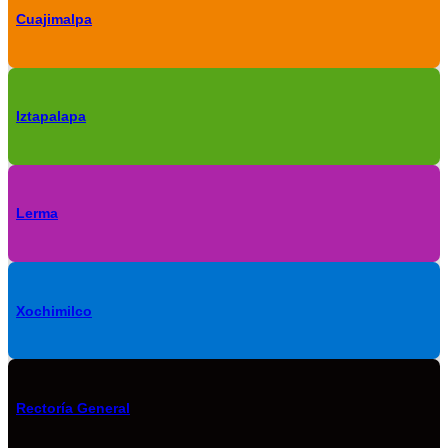
Cuajimalpa
Iztapalapa
Lerma
Xochimilco
Rectoría General