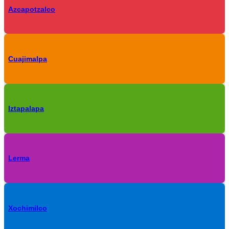
Azcapotzalco
Cuajimalpa
Iztapalapa
Lerma
Xochimilco