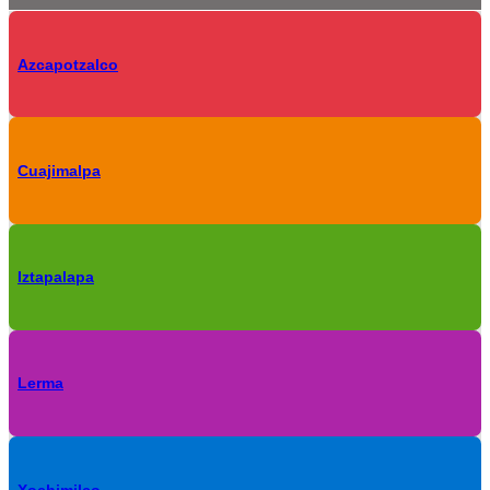
Azcapotzalco
Cuajimalpa
Iztapalapa
Lerma
Xochimilco