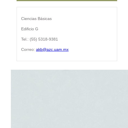
Ciencias Básicas
Edificio G
Tel.: (55) 5318-9381
Correo:
akb@azc.uam.mx