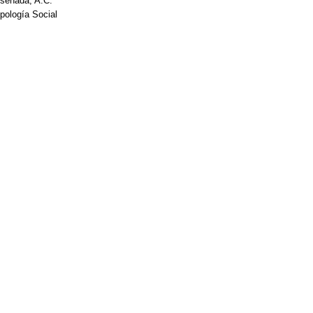
nsenada, A.C.
opología Social