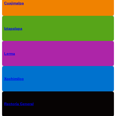
Cuajimalpa
Iztapalapa
Lerma
Xochimilco
Rectoría General